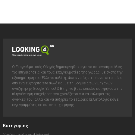
Ο Επαγγελματικός Οδηγός δημιουργήθηκε για να καταγράψει όλες
τις επιχειρήσεις και τους επαγγελματίες της χώρας, με σκοπό την
εξυπηρέτηση του Έλληνα πολίτη, ώστε να έχει τη δυνατόττα, μέσα
από ένα εύχρηστο site αλλά και με τη βοήθεια των μηχανών
αναζήτησης Google, Yahoo! & Bing, να βρει έυκολα και γρήγορα την
πλησιέστερη επιχείρηση που χρειάζεται για να καλύψει τις
ανάγκες του, αλλά και να αυξήσει το εταιρικό πελατολόγιο κάθε
εγγεγραμμένης σε αυτόν επιχείρησης.
Κατηγορίες
Υπολογιστές and Internet