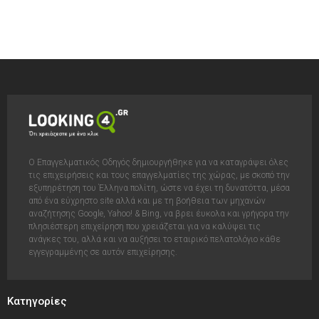
Ο Επαγγελματικός Οδηγός δημιουργήθηκε για να καταγράψει όλες
τις επιχειρήσεις και τους επαγγελματίες της χώρας, με σκοπό την
εξυπηρέτηση του Έλληνα πολίτη, ώστε να έχει τη δυνατόττα, μέσα
από ένα εύχρηστο site αλλά και με τη βοήθεια των μηχανών
αναζήτησης Google, Yahoo! & Bing, να βρει έυκολα και γρήγορα την
πλησιέστερη επιχείρηση που χρειάζεται για να καλύψει τις
ανάγκες του, αλλά και να αυξήσει το εταιρικό πελατολόγιο κάθε
εγγεγραμμένης σε αυτόν επιχείρησης.
Κατηγορίες