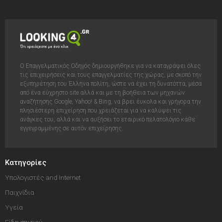
Ο Επαγγελματικός Οδηγός δημιουργήθηκε για να καταγράψει όλες
τις επιχειρήσεις και τους επαγγελματίες της χώρας, με σκοπό την
εξυπηρέτηση του Έλληνα πολίτη, ώστε να έχει τη δυνατόττα, μέσα
από ένα εύχρηστο site αλλά και με τη βοήθεια των μηχανών
αναζήτησης Google, Yahoo! & Bing, να βρει έυκολα και γρήγορα την
πλησιέστερη επιχείρηση που χρειάζεται για να καλύψει τις
ανάγκες του, αλλά και να αυξήσει το εταιρικό πελατολόγιο κάθε
εγγεγραμμένης σε αυτόν επιχείρησης.
Κατηγορίες
Υπολογιστές and Internet
Παιχνίδια
Υγεία