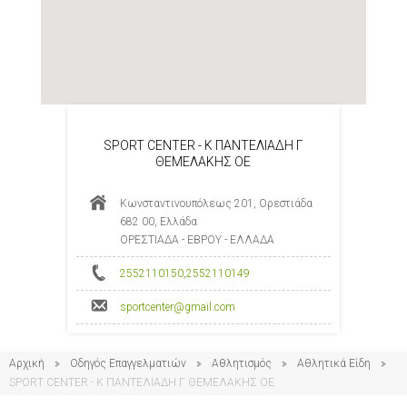
SPORT CENTER - Κ ΠΑΝΤΕΛΙΑΔΗ Γ
ΘΕΜΕΛΑΚΗΣ ΟΕ
Κωνσταντινουπόλεως 201, Ορεστιάδα
682 00, Ελλάδα
ΟΡΕΣΤΙΑΔΑ - ΕΒΡΟΥ - ΕΛΛΑΔΑ
2552110150
,
2552110149
sportcenter@gmail.com
Αρχική
Οδηγός Επαγγελματιών
Αθλητισμός
Αθλητικά Είδη
SPORT CENTER - Κ ΠΑΝΤΕΛΙΑΔΗ Γ ΘΕΜΕΛΑΚΗΣ ΟΕ