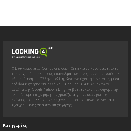
Ο Επαγγελματικός Οδηγός δημιουργήθηκε για να καταγράψει όλες
τις επιχειρήσεις και τους επαγγελματίες της χώρας, με σκοπό την
εξυπηρέτηση του Έλληνα πολίτη, ώστε να έχει τη δυνατόττα, μέσα
από ένα εύχρηστο site αλλά και με τη βοήθεια των μηχανών
αναζήτησης Google, Yahoo! & Bing, να βρει έυκολα και γρήγορα την
πλησιέστερη επιχείρηση που χρειάζεται για να καλύψει τις
ανάγκες του, αλλά και να αυξήσει το εταιρικό πελατολόγιο κάθε
εγγεγραμμένης σε αυτόν επιχείρησης.
Κατηγορίες