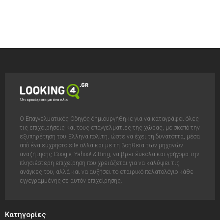
Ο Επαγγελματικός Οδηγός δημιουργήθηκε για να καταγράψει όλες
τις επιχειρήσεις και τους επαγγελματίες της χώρας, με σκοπό την
εξυπηρέτηση του Έλληνα πολίτη, ώστε να έχει τη δυνατόττα, μέσα
από ένα εύχρηστο site αλλά και με τη βοήθεια των μηχανών
αναζήτησης Google, Yahoo! & Bing, να βρει έυκολα και γρήγορα την
πλησιέστερη επιχείρηση που χρειάζεται για να καλύψει τις
ανάγκες του, αλλά και να αυξήσει το εταιρικό πελατολόγιο κάθε
εγγεγραμμένης σε αυτόν επιχείρησης.
Κατηγορίες