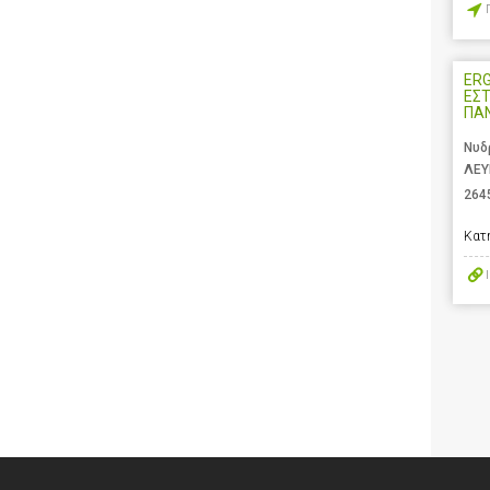
ERG
ΕΣΤ
ΠΑ
Νυδ
ΛΕΥ
264
Κατ