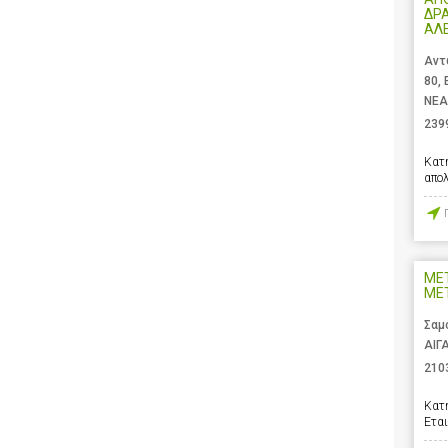
ΔΡ
ΑΛ
Αντ
80,
ΝΕΑ
239
Κατ
απο
ΜΕ
ΜΕΤ
Σαμ
ΑΙΓ
210
Κατ
Ετα