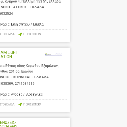
φ. Κύπρου 4, Παλλήνη 153 51, Ελλάδα
ΛΗΝΗ - ΑΤΤΙΚΗΣ - ΕΛΛΑΔΑ
6032524
ηγορία:
Είδη σπιτιού / Έπιπλα
ΙΣΤΟΣΕΛΙΔΑ
ΠΕΡΙΣΣΟΤΕΡΑ
AM LIGHT
EATION
αια Εθνικη οδος Κορινθου Εξαμιλιων,
ινθος 201 00, Ελλάδα
ΙΝΘΟΣ - ΚΟΡΙΝΘΙΑΣ - ΕΛΛΑΔΑ
1038309
,
2741034619
ηγορία:
Αγορές / Βιοτεχνίες
ΙΣΤΟΣΕΛΙΔΑ
ΠΕΡΙΣΣΟΤΕΡΑ
ΕΝΩΣΕΙΣ-
ΟΦΡΑΞΕΙΣ