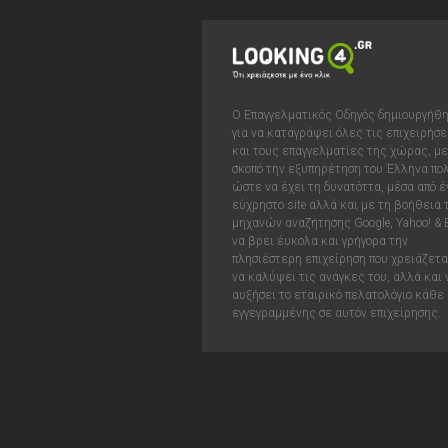
Ο Επαγγελματικός Οδηγός δημιουργήθ
για να καταγράψει όλες τις επιχειρήσε
και τους επαγγελματίες της χώρας, με
σκοπό την εξυπηρέτηση του Έλληνα πολ
ώστε να έχει τη δυνατόττα, μέσα από έ
εύχρηστο site αλλά και με τη βοήθεια
μηχανών αναζήτησης Google, Yahoo! & 
να βρει έυκολα και γρήγορα την
πλησιέστερη επιχείρηση που χρειάζεται
να καλύψει τις ανάγκες του, αλλά και 
αυξήσει το εταιρικό πελατολόγιο κάθε
εγγεγραμμένης σε αυτόν επιχείρησης.