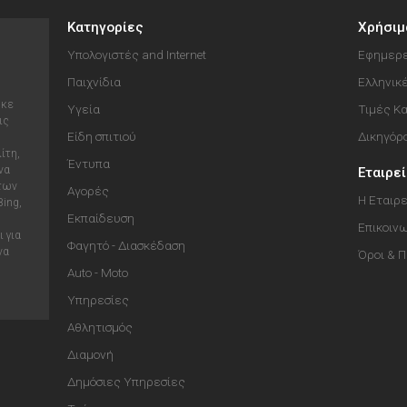
Κατηγορίες
Χρήσιμ
Υπολογιστές and Internet
Εφημερε
Παιχνίδια
Ελληνικ
ηκε
Υγεία
Τιμές Κ
ις
Είδη σπιτιού
Δικηγόρ
ίτη,
Έντυπα
να
Εταιρε
 των
Αγορές
Η Εταιρε
Bing,
Εκπαίδευση
Επικοιν
 για
Φαγητό - Διασκέδαση
να
Όροι & 
Auto - Moto
Υπηρεσίες
Αθλητισμός
Διαμονή
Δημόσιες Υπηρεσίες