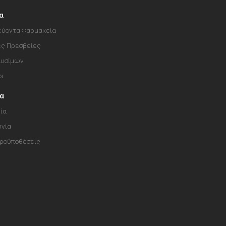
α
ύοντα Φαρμακεία
ές Πρεσβείες
αυσίμων
οι
ία
ία
ωνία
Προϋποθέσεις