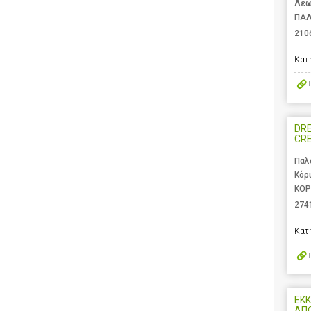
Λεω
ΠΑΛ
210
Κατ
DRE
CR
Παλ
Κόρ
ΚΟΡ
274
Κατ
ΕΚΚ
ΑΠ