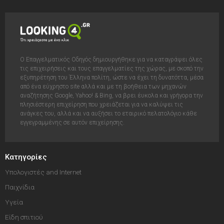
Ο Επαγγελματικός Οδηγός δημιουργήθηκε για να καταγράψει όλες
τις επιχειρήσεις και τους επαγγελματίες της χώρας, με σκοπό την
εξυπηρέτηση του Έλληνα πολίτη, ώστε να έχει τη δυνατόττα, μέσα
από ένα εύχρηστο site αλλά και με τη βοήθεια των μηχανών
αναζήτησης Google, Yahoo! & Bing, να βρει έυκολα και γρήγορα την
πλησιέστερη επιχείρηση που χρειάζεται για να καλύψει τις
ανάγκες του, αλλά και να αυξήσει το εταιρικό πελατολόγιο κάθε
εγγεγραμμένης σε αυτόν επιχείρησης.
Κατηγορίες
Υπολογιστές and Internet
Παιχνίδια
Υγεία
Είδη σπιτιού