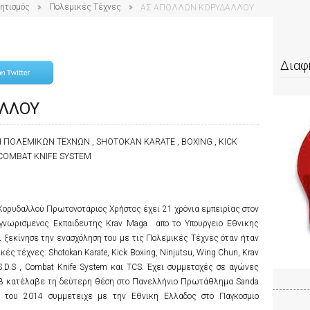
ητισμός
Πολεμικές Τέχνες
ΑΣ ΑΠΟΛΛΩΝ ΚΟΡΥΔΑΛΛΟΥ
Διαφ
ΛΛΟΥ
 ΠΟΛΕΜΙΚΩΝ ΤΕΧΝΩΝ , SHOTOKAN KARATE , BOXING , KICK
I COMBAT KNIFE SYSTEM
ορυδαλλού Πρωτονοτάριος Χρήστος έχει 21 χρόνια εμπειρίας στον
γνωρισμενος Εκπαιδευτης Krav Maga απο το Υπουργειο Εθνικης
και ξεκίνησε την ενασχόληση του με τις Πολεμικές Τέχνες όταν ήταν
ές τέχνες: Shotokan Karate, Kick Boxing, Ninjutsu, Wing Chun, Krav
.D.S , Combat Knife System και TCS. Έχει συμμετοχές σε αγώνες
08 κατέλαβε τη δεύτερη θέση στο Πανελλήνιο Πρωτάθλημα Sanda
ο του 2014 συμμετειχε με την Εθνικη Ελλαδος στο Παγκοσμιο