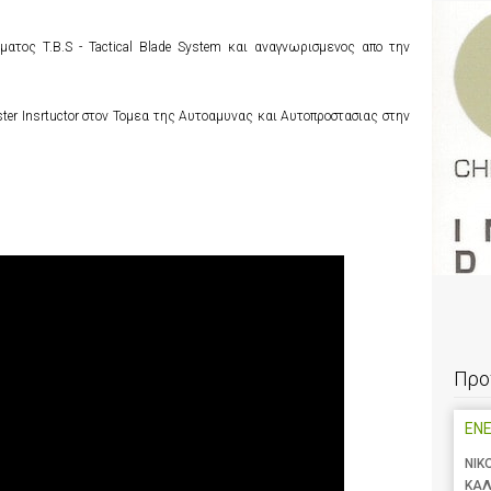
ατος T.B.S - Tactical Blade System και αναγνωρισμενος απο την
ter Insrtuctor στον Τομεα της Αυτοαμυνας και Αυτοπροστασιας στην
Προ
ENE
ΝΙΚ
ΚΑΛ