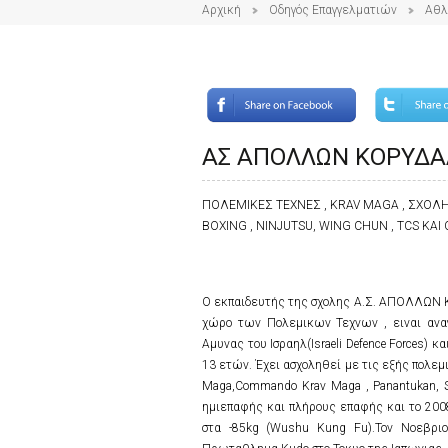
Αρχική
Οδηγός Επαγγελματιών
Αθλ
ΑΣ ΑΠΟΛΛΩΝ ΚΟΡΥΔΑ
ΠΟΛΕΜΙΚΕΣ ΤΕΧΝΕΣ , KRAV MAGA , ΣΧΟΛΗ
BOXING , NINJUTSU, WING CHUN , TCS KA
Ο εκπαιδευτής της σχολης Α.Σ. ΑΠΟΛΛΩΝ Κ
χώρο των Πολεμικων Τεχνων , ειναι ανα
Αμυνας του Ισραηλ(Israeli Defence Forces) 
13 ετών. Έχει ασχοληθεί με τις εξής πολεμικ
Maga,Commando Krav Maga , Panantukan, S
ημιεπαφής και πλήρους επαφής και το 20
στα -85kg (Wushu Kung Fu).Τον Νοεβρι