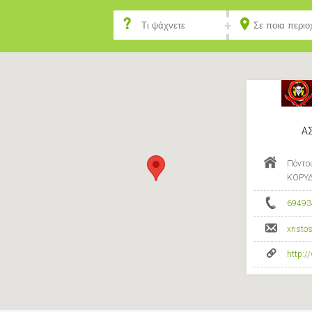
Α
Πόντο
ΚΟΡΥΔ
69493
xrist
http:/