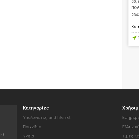
00,
ΠΟΛ
234
Κατ
Κατηγορίες
Χρήσιμ
Υπολογιστές and Internet
Εφημερε
Παιχνίδια
Ελληνικ
ηκε
Υγεία
Τιμές Κ