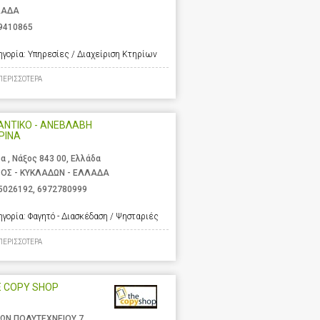
ΛΑΔΑ
9410865
ηγορία:
Υπηρεσίες / Διαχείριση Κτηρίων
ΠΕΡΙΣΣΟΤΕΡΑ
ΑΝΤΙΚΟ - ΑΝΕΒΛΑΒΗ
ΡΙΝΑ
α , Νάξος 843 00, Ελλάδα
ΟΣ - ΚΥΚΛΑΔΩΝ - ΕΛΛΑΔΑ
5026192
,
6972780999
ηγορία:
Φαγητό - Διασκέδαση / Ψησταριές
ΠΕΡΙΣΣΟΤΕΡΑ
E COPY SHOP
ΩΝ ΠΟΛΥΤΕΧΝΕΙΟΥ 7