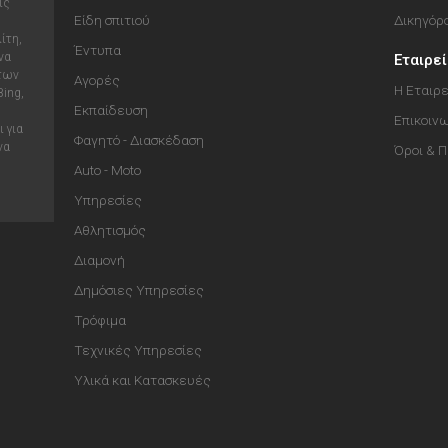
ις
Είδη σπιτιού
Δικηγόρ
ίτη,
Έντυπα
να
Εταιρε
 των
Αγορές
Η Εταιρε
Bing,
Εκπαίδευση
Επικοιν
 για
Φαγητό - Διασκέδαση
να
Όροι & 
Auto - Moto
Υπηρεσίες
Αθλητισμός
Διαμονή
Δημόσιες Υπηρεσίες
Τρόφιμα
Τεχνικές Υπηρεσίες
Υλικά και Κατασκευές