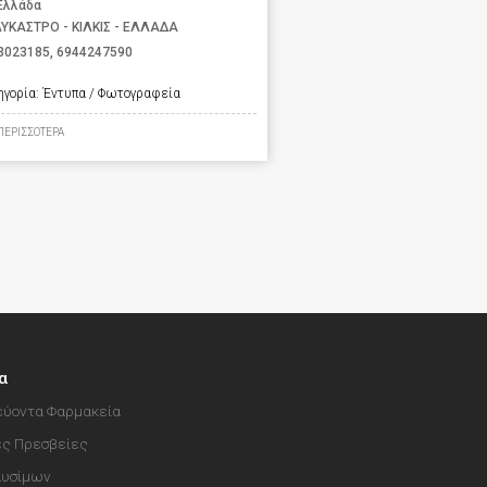
 Ελλάδα
ΥΚΑΣΤΡΟ - ΚΙΛΚΙΣ - ΕΛΛΑΔΑ
3023185
,
6944247590
ηγορία:
Έντυπα / Φωτογραφεία
ΠΕΡΙΣΣΟΤΕΡΑ
α
ύοντα Φαρμακεία
ές Πρεσβείες
αυσίμων