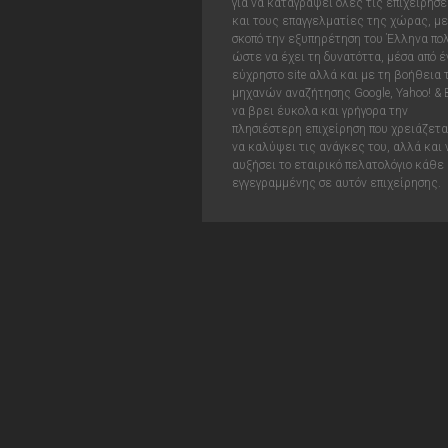
για να καταγράψει όλες τις επιχειρήσε
και τους επαγγελματίες της χώρας, με
σκοπό την εξυπηρέτηση του Έλληνα πολ
ώστε να έχει τη δυνατόττα, μέσα από έ
εύχρηστο site αλλά και με τη βοήθεια
μηχανών αναζήτησης Google, Yahoo! & 
να βρει έυκολα και γρήγορα την
πλησιέστερη επιχείρηση που χρειάζεται
να καλύψει τις ανάγκες του, αλλά και 
αυξήσει το εταιρικό πελατολόγιο κάθε
εγγεγραμμένης σε αυτόν επιχείρησης.