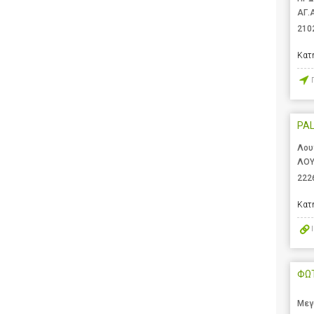
ΑΓ.
210
Κατ
PA
Λου
ΛΟΥ
222
Κατ
ΦΩ
Μεγ