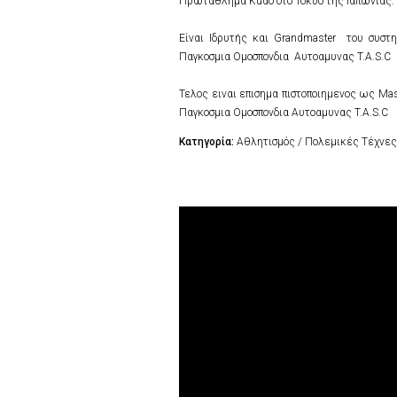
Πρωταθλημα Kudo στο Τοκυο της Ιαπωνιας.
Eίναι Ιδρυτής και Grandmaster του συστημ
Παγκοσμια Ομοσπονδια Αυτοαμυνας T.A.S.C
Τελος ειναι επισημα πιστοποιημενος ως Mas
Παγκοσμια Ομοσπονδια Αυτοαμυνας T.A.S.C
Κατηγορία:
Αθλητισμός / Πολεμικές Τέχνες