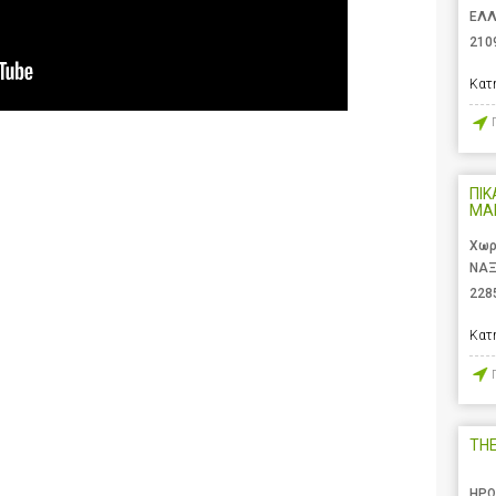
ΕΛ
210
Κατ
ΠΙΚ
ΜΑ
Χωρ
ΝΑΞ
228
Κατ
TH
ΗΡΩ