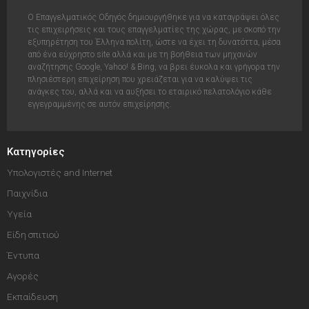
Ο Επαγγελματικός Οδηγός δημιουργήθηκε για να καταγράψει όλες
τις επιχειρήσεις και τους επαγγελματίες της χώρας, με σκοπό την
εξυπηρέτηση του Έλληνα πολίτη, ώστε να έχει τη δυνατόττα, μέσα
από ένα εύχρηστο site αλλά και με τη βοήθεια των μηχανών
αναζήτησης Google, Yahoo! & Bing, να βρει έυκολα και γρήγορα την
πλησιέστερη επιχείρηση που χρειάζεται για να καλύψει τις
ανάγκες του, αλλά και να αυξήσει το εταιρικό πελατολόγιο κάθε
εγγεγραμμένης σε αυτόν επιχείρησης.
Κατηγορίες
Υπολογιστές and Internet
Παιχνίδια
Υγεία
Είδη σπιτιού
Έντυπα
Αγορές
Εκπαίδευση