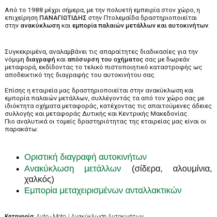
Από το 1988 μέχρι σήμερα, με την πολυετή εμπειρία στον χώρο, η
επιχείρηση
ΠΑΝΑΓΙΩΤΙΔΗΣ
στην Πτολεμαΐδα δραστηριοποιείται
στην
ανακύκλωση
και
εμπορία παλαιών μετάλλων και αυτοκινήτων
.
Συγκεκριμένα, αναλαμβάνει τις απαραίτητες διαδικασίες για την
νόμιμη
διαγραφή
και
απόσυρση του οχήματος
σας με δωρεάν
μεταφορά, εκδίδοντας το τελικό πιστοποιητικό καταστροφής ως
αποδεικτικό της διαγραφής του αυτοκινήτου σας.
Επίσης η εταιρεία μας δραστηριοποιείται στην ανακύκλωση και
εμπορία παλαιών μετάλλων, συλλέγοντάς τα από τον χώρο σας με
ιδιόκτητα οχήματα μεταφοράς, κατέχοντας τις απαιτούμενες άδειες
συλλογής και μεταφοράς Δυτικής και Κεντρικής Μακεδονίας.
Πιο αναλυτικά οι τομείς δραστηριότητας της εταιρείας μας είναι οι
παρακάτω:
Οριστική διαγραφή αυτοκινήτων
Ανακύκλωση μετάλλων
(σίδερα, αλουμίνια,
χαλκός)
Εμπορία μεταχειρισμένων ανταλλακτικών
Κατηγορία:
Auto - Moto / Ανακύκλωση Αυτοκινήτων