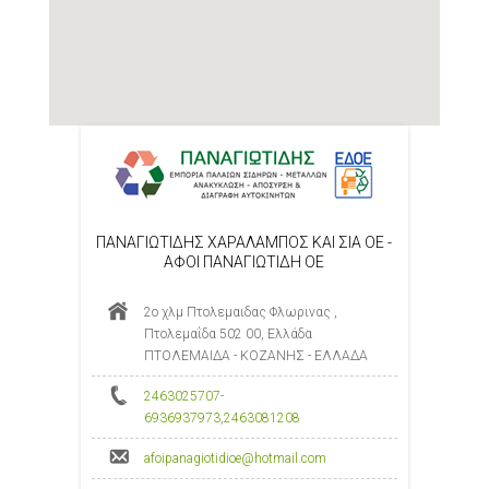
ΠΑΝΑΓΙΩΤΙΔΗΣ ΧΑΡΑΛΑΜΠΟΣ ΚΑΙ ΣΙΑ ΟΕ -
ΑΦΟΙ ΠΑΝΑΓΙΩΤΙΔΗ ΟΕ
2ο χλμ Πτολεμαιδας Φλωρινας ,
Πτολεμαΐδα 502 00, Ελλάδα
ΠΤΟΛΕΜΑΙΔΑ - ΚΟΖΑΝΗΣ - ΕΛΛΑΔΑ
2463025707-
6936937973
,
2463081208
afoipanagiotidioe@hotmail.com