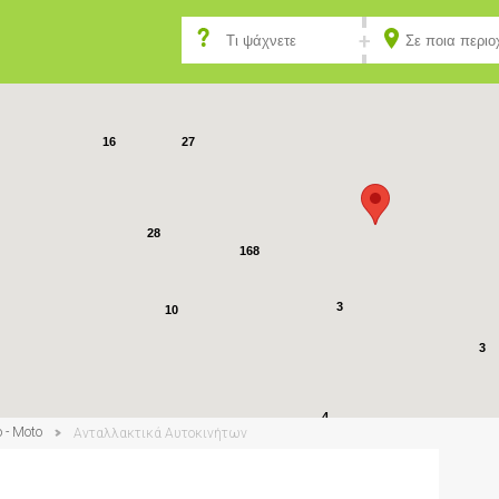
10
6
3
61
27
16
28
168
3
10
3
4
 - Moto
Ανταλλακτικά Αυτοκινήτων