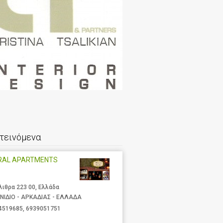
τεινόμενα
RAL APARTMENTS
λιθρα 223 00, Ελλάδα
ΝΙΔΙΟ - ΑΡΚΑΔΙΑΣ - ΕΛΛΑΔΑ
4519685
,
6939051751