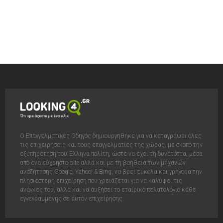
Ο Επαγγελματικός Οδηγός δημιουργήθηκε για να καταγράψει όλες
τις επιχειρήσεις και τους επαγγελματίες της χώρας, με σκοπό την
εξυπηρέτηση του Έλληνα πολίτη, ώστε να έχει τη δυνατόττα, μέσα
από ένα εύχρηστο site αλλά και με τη βοήθεια των μηχανών
αναζήτησης Google, Yahoo! & Bing, να βρει έυκολα και γρήγορα την
πλησιέστερη επιχείρηση που χρειάζεται για να καλύψει τις
ανάγκες του, αλλά και να αυξήσει το εταιρικό πελατολόγιο κάθε
εγγεγραμμένης σε αυτόν επιχείρησης.