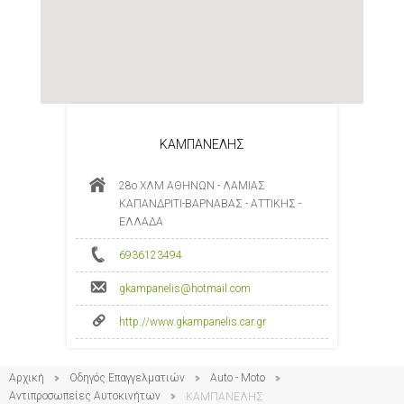
ΚΑΜΠΑΝΕΛΗΣ
28ο ΧΛΜ ΑΘΗΝΩΝ - ΛΑΜΙΑΣ
ΚΑΠΑΝΔΡΙΤΙ-ΒΑΡΝΑΒΑΣ - ΑΤΤΙΚΗΣ -
ΕΛΛΑΔΑ
6936123494
gkampanelis@hotmail.com
http://www.gkampanelis.car.gr
Αρχική
Οδηγός Επαγγελματιών
Auto - Moto
Αντιπροσωπείες Αυτοκινήτων
ΚΑΜΠΑΝΕΛΗΣ