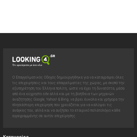
Ο Επαγγελματικός Οδηγός δημιουργήθηκε για να καταγράψει όλες
τις επιχειρήσεις και τους επαγγελματίες της χώρας, με σκοπό την
εξυπηρέτηση του Έλληνα πολίτη, ώστε να έχει τη δυνατόττα, μέσα
από ένα εύχρηστο site αλλά και με τη βοήθεια των μηχανών
αναζήτησης Google, Yahoo! & Bing, να βρει έυκολα και γρήγορα την
πλησιέστερη επιχείρηση που χρειάζεται για να καλύψει τις
ανάγκες του, αλλά και να αυξήσει το εταιρικό πελατολόγιο κάθε
εγγεγραμμένης σε αυτόν επιχείρησης.
Κατηγορίες