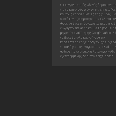
Ο Επαγγελματικός Οδηγός δημιουργήθ
για να καταγράψει όλες τις επιχειρήσε
και τους επαγγελματίες της χώρας, με
σκοπό την εξυπηρέτηση του Έλληνα πολ
ώστε να έχει τη δυνατόττα, μέσα από έ
εύχρηστο site αλλά και με τη βοήθεια
μηχανών αναζήτησης Google, Yahoo! & 
να βρει έυκολα και γρήγορα την
πλησιέστερη επιχείρηση που χρειάζεται
να καλύψει τις ανάγκες του, αλλά και 
αυξήσει το εταιρικό πελατολόγιο κάθε
εγγεγραμμένης σε αυτόν επιχείρησης.