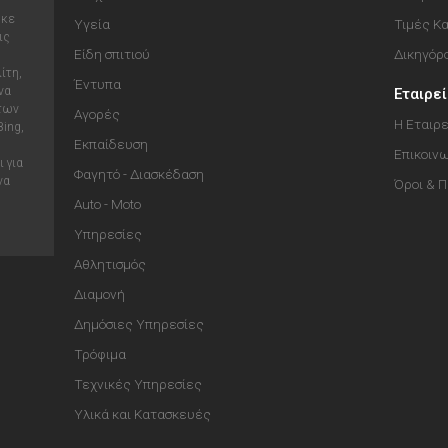
ηκε
Υγεία
Τιμές Κ
ις
Είδη σπιτιού
Δικηγόρ
ίτη,
Έντυπα
να
Εταιρε
 των
Αγορές
Η Εταιρε
Bing,
Εκπαίδευση
Επικοιν
 για
Φαγητό - Διασκέδαση
να
Όροι & 
Auto - Moto
Υπηρεσίες
Αθλητισμός
Διαμονή
Δημόσιες Υπηρεσίες
Τρόφιμα
Τεχνικές Υπηρεσίες
Υλικά και Κατασκευές