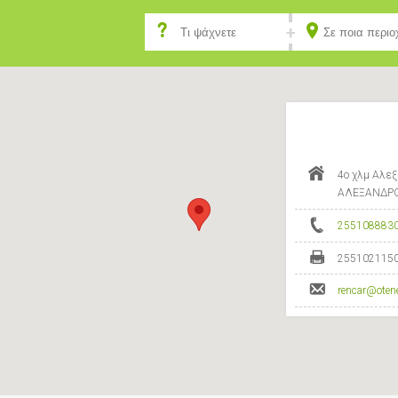
4ο χλμ Αλεξ
ΑΛΕΞΑΝΔΡΟ
255108883
255102115
rencar@otene