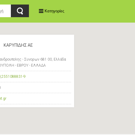
Κατηγορίες
ΚΑΡΥΠΙΔΗΣ ΑΕ
ανδρουπολης - Συνορων 681 00, Ελλάδα
ΥΠΟΛΗ - ΕΒΡΟΥ - ΕΛΛΑΔΑ
0
,
2551088831-9
0
t.gr