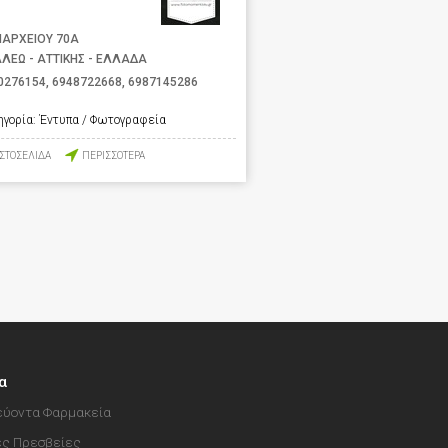
ΑΡΧΕΙΟΥ 70Α
ΑΛΕΩ - ΑΤΤΙΚΗΣ - ΕΛΛΑΔΑ
0276154
,
6948722668
,
6987145286
ηγορία:
Έντυπα / Φωτογραφεία
ΙΣΤΟΣΕΛΙΔΑ
ΠΕΡΙΣΣΟΤΕΡΑ
α
ύοντα Φαρμακεία
ές Πρεσβείες