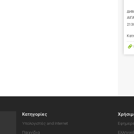
ΔΗΜ
ΑΙΓ
213
Κατ
Κατηγορίες
Χρήσιμ
Υπολογιστές and Internet
Εφημερε
Παιχνίδια
Ελληνικ