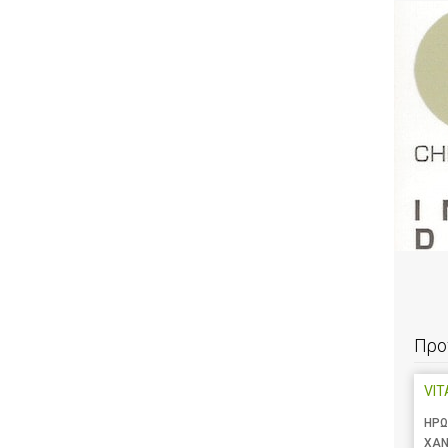
Προ
VIT
ΗΡΩ
ΧΑΝ