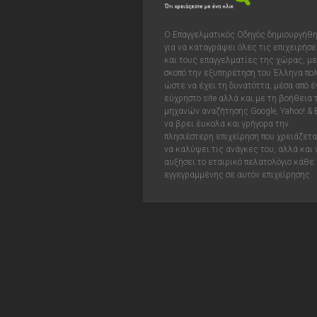
Ο Επαγγελματικός Οδηγός δημιουργήθ
για να καταγράψει όλες τις επιχειρήσε
και τους επαγγελματίες της χώρας, με
σκοπό την εξυπηρέτηση του Έλληνα πολ
ώστε να έχει τη δυνατόττα, μέσα από έ
εύχρηστο site αλλά και με τη βοήθεια
μηχανών αναζήτησης Google, Yahoo! & 
να βρει έυκολα και γρήγορα την
πλησιέστερη επιχείρηση που χρειάζεται
να καλύψει τις ανάγκες του, αλλά και 
αυξήσει το εταιρικό πελατολόγιο κάθε
εγγεγραμμένης σε αυτόν επιχείρησης.