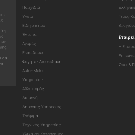
Παιχνίδια
Ελληνικ
ηκε
Υγεία
Τιμές Κ
ις
Είδη σπιτιού
Δικηγόρ
ίτη,
Έντυπα
να
Εταιρε
 των
Αγορές
Η Εταιρε
Bing,
Εκπαίδευση
Επικοιν
 για
Φαγητό - Διασκέδαση
να
Όροι & 
Auto - Moto
Υπηρεσίες
Αθλητισμός
Διαμονή
Δημόσιες Υπηρεσίες
Τρόφιμα
Τεχνικές Υπηρεσίες
Υλικά και Κατασκευές