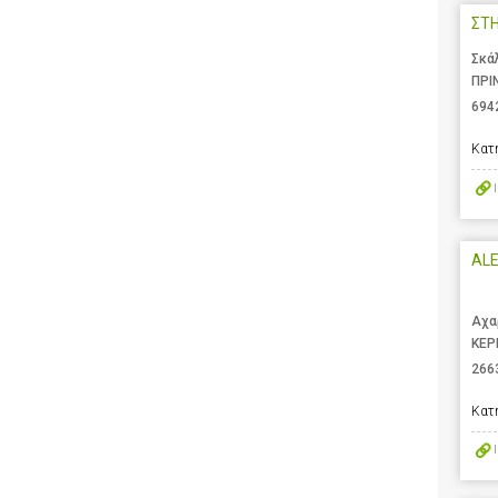
ΣΤ
Σκά
ΠΡΙ
694
Κατ
AL
Αχα
ΚΕΡ
266
Κατ