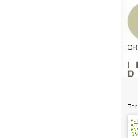
Προ
AU
ΑΓ
ΑΝ
ΙΩ