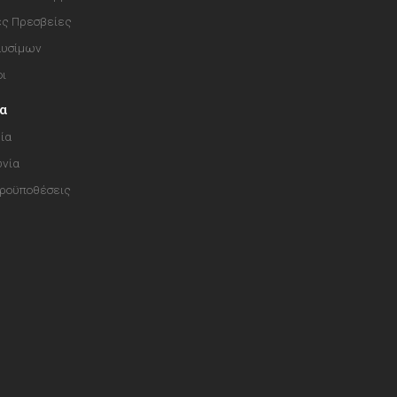
ές Πρεσβείες
αυσίμων
οι
ία
ία
ωνία
Προϋποθέσεις