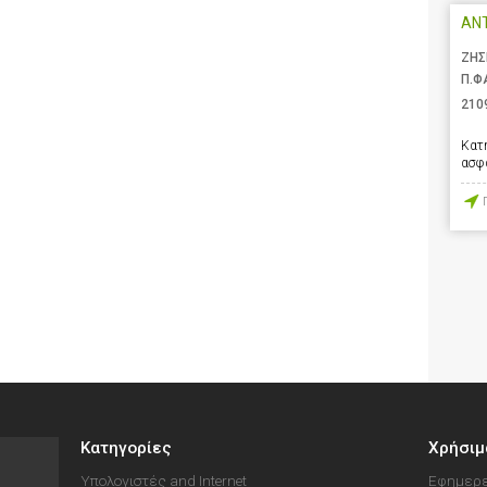
AN
ΖΗΣ
Π.Φ
210
Κατ
ασφ
Κατηγορίες
Χρήσιμ
Υπολογιστές and Internet
Εφημερε