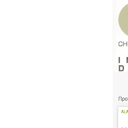
Προ
AL