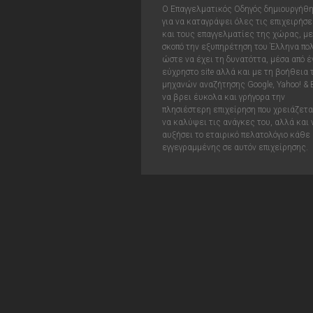
Ο Επαγγελματικός Οδηγός δημιουργήθ
για να καταγράψει όλες τις επιχειρήσε
και τους επαγγελματίες της χώρας, με
σκοπό την εξυπηρέτηση του Έλληνα πολ
ώστε να έχει τη δυνατόττα, μέσα από έ
εύχρηστο site αλλά και με τη βοήθεια
μηχανών αναζήτησης Google, Yahoo! & 
να βρει έυκολα και γρήγορα την
πλησιέστερη επιχείρηση που χρειάζεται
να καλύψει τις ανάγκες του, αλλά και 
αυξήσει το εταιρικό πελατολόγιο κάθε
εγγεγραμμένης σε αυτόν επιχείρησης.