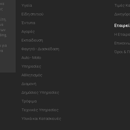
ηκε
Υγεία
Τιμές Κ
ις
Είδη σπιτιού
Δικηγόρ
ίτη,
Έντυπα
να
Εταιρε
 των
Αγορές
Η Εταιρε
Bing,
Εκπαίδευση
Επικοιν
 για
Φαγητό - Διασκέδαση
να
Όροι & 
Auto - Moto
Υπηρεσίες
Αθλητισμός
Διαμονή
Δημόσιες Υπηρεσίες
Τρόφιμα
Τεχνικές Υπηρεσίες
Υλικά και Κατασκευές