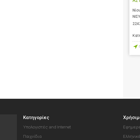
ΑΣ
Νίσ
ΝΙΣ
224
Κατ
Κατηγορίες
Χρήσιμ
Υπολογιστές and Internet
Εφημερε
Παιχνίδια
Ελληνικ