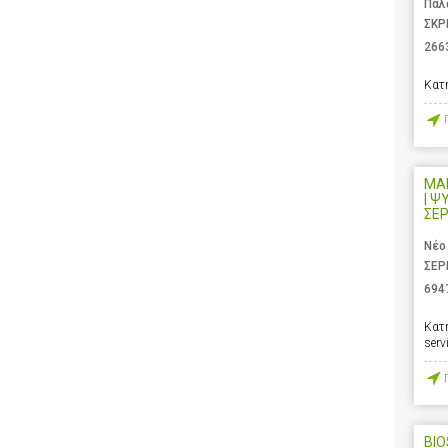
Παλ
ΣΚΡ
266
Κατ
ΜΑ
| Ψ
ΣΕ
Νέο
ΣΕΡ
694
Κατ
serv
BIO