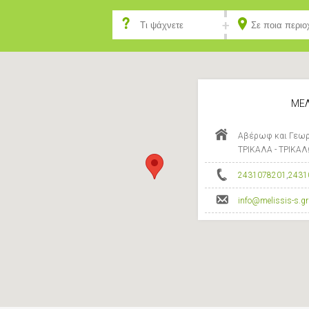
ΜΕΛ
Αβέρωφ και Γεωργ
ΤΡΙΚΑΛΑ - ΤΡΙΚΑ
2431078201
,
2431
info@melissis-s.gr