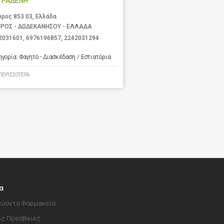
ΤΡΑΔΕΝΗ
υρος 853 03, Ελλάδα
ΥΡΟΣ - ΔΩΔΕΚΑΝΗΣΟΥ - ΕΛΛΑΔΑ
2031601
,
6976196857
,
2242031294
ηγορία:
Φαγητό - Διασκέδαση / Εστιατόρια
ΠΕΡΙΣΣΟΤΕΡΑ
α
ύοντα Φαρμακεία
ές Πρεσβείες