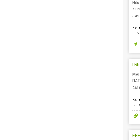
Νέο
ΣΕΡ
694
Κατ
serv
I R
ΜΑΙ
ΠΑΤ
261
Κατ
επι
ENE