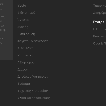
ηκε
Υγεία
Τιμές Κ
ις
Είδη σπιτιού
Δικηγόρ
ίτη,
Έντυπα
να
Εταιρε
 των
Αγορές
Η Εταιρε
Bing,
Εκπαίδευση
Επικοιν
 για
Φαγητό - Διασκέδαση
να
Όροι & 
Auto - Moto
Υπηρεσίες
Αθλητισμός
Διαμονή
Δημόσιες Υπηρεσίες
Τρόφιμα
Τεχνικές Υπηρεσίες
Υλικά και Κατασκευές