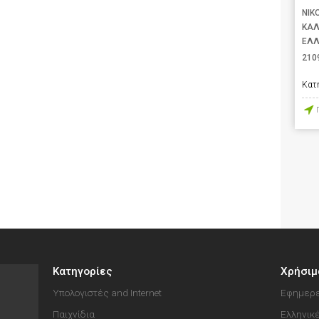
ΝΙΚ
ΚΑΛ
ΕΛ
210
Κατ
Κατηγορίες
Χρήσιμ
Υπολογιστές and Internet
Εφημερε
Παιχνίδια
Ελληνικ