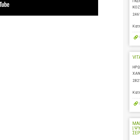
ΓΚΕ
ΚΟΖ
246
Κατ
VIT
ΗΡΩ
ΧΑΝ
282
Κατ
ΜΑ
| Ψ
ΣΕ