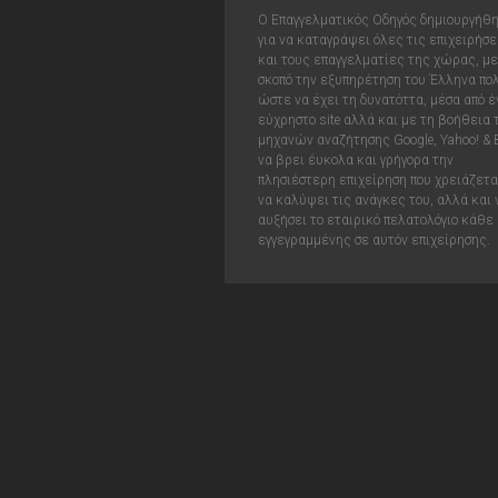
Ο Επαγγελματικός Οδηγός δημιουργήθ
για να καταγράψει όλες τις επιχειρήσε
και τους επαγγελματίες της χώρας, με
σκοπό την εξυπηρέτηση του Έλληνα πολ
ώστε να έχει τη δυνατόττα, μέσα από έ
εύχρηστο site αλλά και με τη βοήθεια
μηχανών αναζήτησης Google, Yahoo! & 
να βρει έυκολα και γρήγορα την
πλησιέστερη επιχείρηση που χρειάζεται
να καλύψει τις ανάγκες του, αλλά και 
αυξήσει το εταιρικό πελατολόγιο κάθε
εγγεγραμμένης σε αυτόν επιχείρησης.