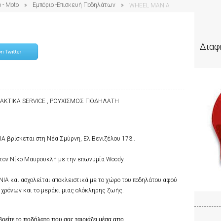
 - Moto
Εμπόριο -Επισκευή Ποδηλάτων
WHEEL MANIA
Διαφ
ΛΑΚΤΙΚΑ SERVICE , ΡΟΥΧΙΣΜΟΣ ΠΟΔΗΛΑΤΗ
 βρίσκεται στη Νέα Σμύρνη, Ελ.Βενιζέλου 173..
 τον Νίκο Μαυρουκλή με την επωνυμία Woody.
IA και ασχολείται αποκλειστικά με το χώρο του ποδηλάτου αφού
6 χρόνων και το μεράκι μιας ολόκληρης ζωής.
βρείτε το ποδήλατο που σας ταιριάζει μέσα απο