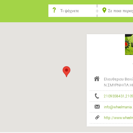
Ελευθεριου Βενιζ
Ν.ΣΜΥΡΝΗ-ΠΛ.ΗΡ
2109358431
,
210
info@wheelmania.
http://www.wheel