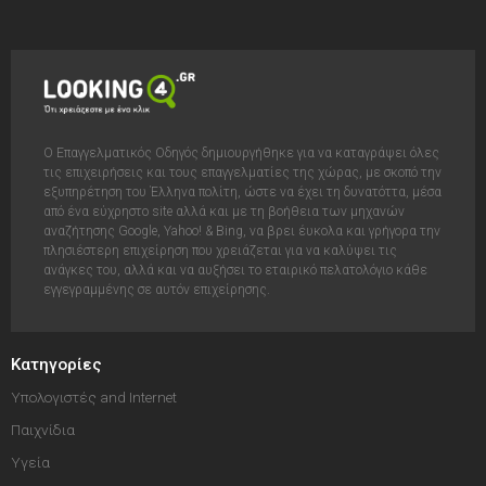
Ο Επαγγελματικός Οδηγός δημιουργήθηκε για να καταγράψει όλες
τις επιχειρήσεις και τους επαγγελματίες της χώρας, με σκοπό την
εξυπηρέτηση του Έλληνα πολίτη, ώστε να έχει τη δυνατόττα, μέσα
από ένα εύχρηστο site αλλά και με τη βοήθεια των μηχανών
αναζήτησης Google, Yahoo! & Bing, να βρει έυκολα και γρήγορα την
πλησιέστερη επιχείρηση που χρειάζεται για να καλύψει τις
ανάγκες του, αλλά και να αυξήσει το εταιρικό πελατολόγιο κάθε
εγγεγραμμένης σε αυτόν επιχείρησης.
Κατηγορίες
Υπολογιστές and Internet
Παιχνίδια
Υγεία