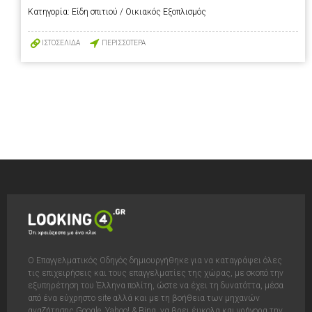
Κατηγορία:
Είδη σπιτιού / Οικιακός Εξοπλισμός
ΙΣΤΟΣΕΛΙΔΑ
ΠΕΡΙΣΣΟΤΕΡΑ
Ο Επαγγελματικός Οδηγός δημιουργήθηκε για να καταγράψει όλες
τις επιχειρήσεις και τους επαγγελματίες της χώρας, με σκοπό την
εξυπηρέτηση του Έλληνα πολίτη, ώστε να έχει τη δυνατόττα, μέσα
από ένα εύχρηστο site αλλά και με τη βοήθεια των μηχανών
αναζήτησης Google, Yahoo! & Bing, να βρει έυκολα και γρήγορα την