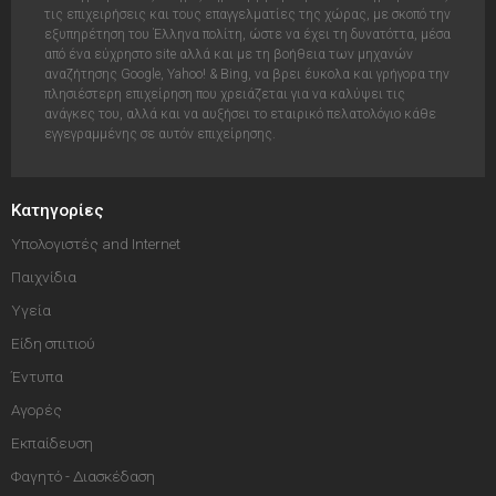
τις επιχειρήσεις και τους επαγγελματίες της χώρας, με σκοπό την
εξυπηρέτηση του Έλληνα πολίτη, ώστε να έχει τη δυνατόττα, μέσα
από ένα εύχρηστο site αλλά και με τη βοήθεια των μηχανών
αναζήτησης Google, Yahoo! & Bing, να βρει έυκολα και γρήγορα την
πλησιέστερη επιχείρηση που χρειάζεται για να καλύψει τις
ανάγκες του, αλλά και να αυξήσει το εταιρικό πελατολόγιο κάθε
εγγεγραμμένης σε αυτόν επιχείρησης.
Κατηγορίες
Υπολογιστές and Internet
Παιχνίδια
Υγεία
Είδη σπιτιού
Έντυπα
Αγορές
Εκπαίδευση
Φαγητό - Διασκέδαση