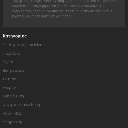
αναζήτησης Google, Yahoo! & Bing, να βρει έυκολα και γρήγορα την
πλησιέστερη επιχείρηση που χρειάζεται για να καλύψει τις
ανάγκες του, αλλά και να αυξήσει το εταιρικό πελατολόγιο κάθε
εγγεγραμμένης σε αυτόν επιχείρησης.
Κατηγορίες
Υπολογιστές and Internet
Παιχνίδια
Υγεία
Είδη σπιτιού
Έντυπα
Αγορές
Εκπαίδευση
Φαγητό - Διασκέδαση
Auto - Moto
Υπηρεσίες