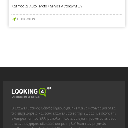
Κατηγορία:
Auto - Moto / Service Αυτοκινήτων
ΠΕΡΙΣΣΟΤΕΡΑ
Ο Επαγγελματικός Οδηγός δημιουργήθηκε για να καταγράψει όλες
τις επιχειρήσεις και τους επαγγελματίες της χώρας, με σκοπό την
εξυπηρέτηση του Έλληνα πολίτη, ώστε να έχει τη δυνατόττα, μέσα
από ένα εύχρηστο site αλλά και με τη βοήθεια των μηχανών