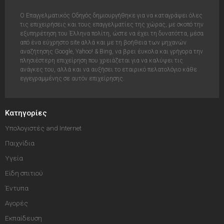
Ο Επαγγελματικός Οδηγός δημιουργήθηκε για να καταγράψει όλες
τις επιχειρήσεις και τους επαγγελματίες της χώρας, με σκοπό την
εξυπηρέτηση του Έλληνα πολίτη, ώστε να έχει τη δυνατόττα, μέσα
από ένα εύχρηστο site αλλά και με τη βοήθεια των μηχανών
αναζήτησης Google, Yahoo! & Bing, να βρει έυκολα και γρήγορα την
πλησιέστερη επιχείρηση που χρειάζεται για να καλύψει τις
ανάγκες του, αλλά και να αυξήσει το εταιρικό πελατολόγιο κάθε
εγγεγραμμένης σε αυτόν επιχείρησης.
Κατηγορίες
Υπολογιστές and Internet
Παιχνίδια
Υγεία
Είδη σπιτιού
Έντυπα
Αγορές
Εκπαίδευση