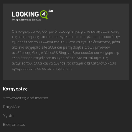
Ο Επαγγελματικός Οδηγός δημιουργήθηκε για να καταγράψει όλες
τις επιχειρήσεις και τους επαγγελματίες της χώρας, με σκοπό την
εξυπηρέτηση του Έλληνα πολίτη, ώστε να έχει τη δυνατόττα, μέσα
από ένα εύχρηστο site αλλά και με τη βοήθεια των μηχανών
αναζήτησης Google, Yahoo! & Bing, να βρει έυκολα και γρήγορα την
πλησιέστερη επιχείρηση που χρειάζεται για να καλύψει τις
ανάγκες του, αλλά και να αυξήσει το εταιρικό πελατολόγιο κάθε
εγγεγραμμένης σε αυτόν επιχείρησης.
Κατηγορίες
Υπολογιστές and Internet
Παιχνίδια
Υγεία
Είδη σπιτιού