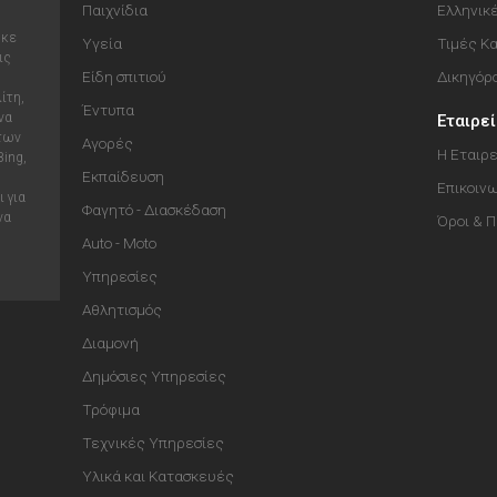
Παιχνίδια
Ελληνικ
ηκε
Υγεία
Τιμές Κ
ις
Είδη σπιτιού
Δικηγόρ
ίτη,
Έντυπα
να
Εταιρε
 των
Αγορές
Η Εταιρε
Bing,
Εκπαίδευση
Επικοιν
 για
Φαγητό - Διασκέδαση
να
Όροι & 
Auto - Moto
Υπηρεσίες
Αθλητισμός
Διαμονή
Δημόσιες Υπηρεσίες
Τρόφιμα
Τεχνικές Υπηρεσίες
Υλικά και Κατασκευές