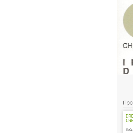
Προ
DRE
CR
Παλ