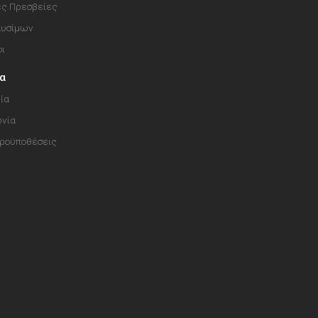
ές Πρεσβείες
αυσίμων
οι
ία
ία
ωνία
Προϋποθέσεις