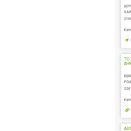
ΔΟΥ
ΧΑΛ
210
Κατ
ΤΟ 
ΔΗ
ΚΩΝ
ΡΟΔ
224
Κατ
ART