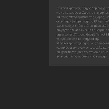
Ο Επαγγελματικός Οδηγός δημιουργήθ
για να καταγράψει όλες τις επιχειρήσε
και τους επαγγελματίες της χώρας, με
σκοπό την εξυπηρέτηση του Έλληνα πολ
ώστε να έχει τη δυνατόττα, μέσα από έ
εύχρηστο site αλλά και με τη βοήθεια
μηχανών αναζήτησης Google, Yahoo! & 
να βρει έυκολα και γρήγορα την
πλησιέστερη επιχείρηση που χρειάζεται
να καλύψει τις ανάγκες του, αλλά και 
αυξήσει το εταιρικό πελατολόγιο κάθε
εγγεγραμμένης σε αυτόν επιχείρησης.