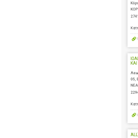
Κόρ
ΚΟΡ
274
Κατ
ΙΩ
ΚΑΙ
Λεω
05,
ΝΕΑ
229
Κατ
AL