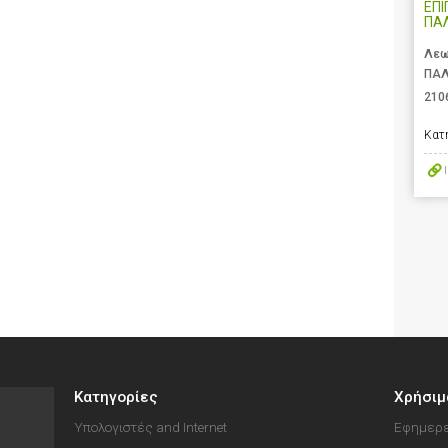
ΕΠΙ
ΠΑ
Λεω
ΠΑΛ
210
Κατ
Κατηγορίες
Χρήσιμ
Υπολογιστές and Internet
Εφημερε