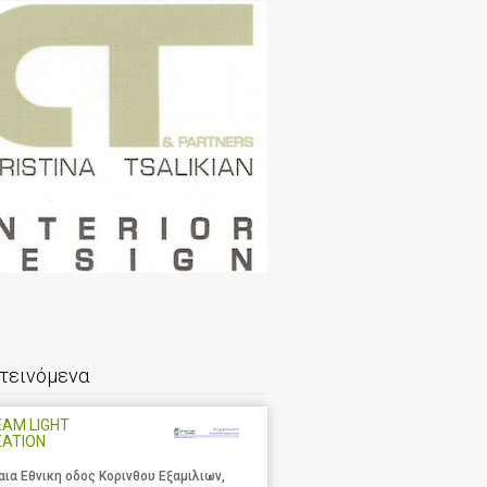
τεινόμενα
AM LIGHT
EATION
αια Εθνικη οδος Κορινθου Εξαμιλιων,