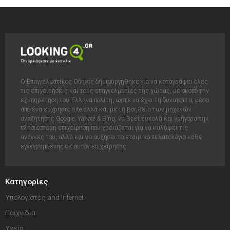
Ο Επαγγελματικός Οδηγός δημιουργήθηκε για να καταγράψει όλες
τις επιχειρήσεις και τους επαγγελματίες της χώρας, με σκοπό την
εξυπηρέτηση του Έλληνα πολίτη, ώστε να έχει τη δυνατόττα, μέσα
από ένα εύχρηστο site αλλά και με τη βοήθεια των μηχανών
αναζήτησης Google, Yahoo! & Bing, να βρει έυκολα και γρήγορα την
πλησιέστερη επιχείρηση που χρειάζεται για να καλύψει τις
ανάγκες του, αλλά και να αυξήσει το εταιρικό πελατολόγιο κάθε
εγγεγραμμένης σε αυτόν επιχείρησης.
Κατηγορίες
Υπολογιστές and Internet
Παιχνίδια
Υγεία