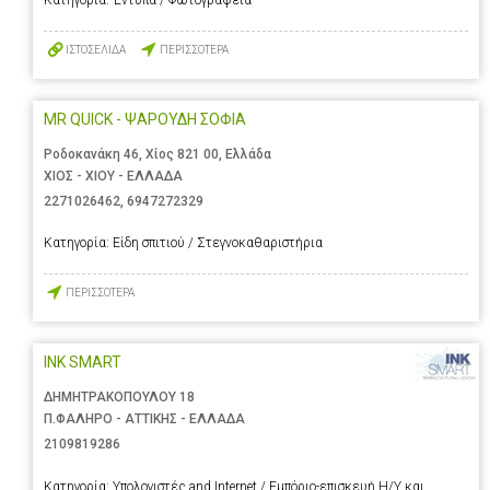
ΙΣΤΟΣΕΛΙΔΑ
ΠΕΡΙΣΣΟΤΕΡΑ
MR QUICK - ΨΑΡΟΥΔΗ ΣΟΦΙΑ
Ροδοκανάκη 46, Χίος 821 00, Ελλάδα
ΧΙΟΣ - ΧΙΟΥ - ΕΛΛΑΔΑ
2271026462
,
6947272329
Κατηγορία:
Είδη σπιτιού / Στεγνοκαθαριστήρια
ΠΕΡΙΣΣΟΤΕΡΑ
INK SMART
ΔΗΜΗΤΡΑΚΟΠΟΥΛΟΥ 18
Π.ΦΑΛΗΡΟ - ΑΤΤΙΚΗΣ - ΕΛΛΑΔΑ
2109819286
Κατηγορία:
Υπολογιστές and Internet / Εμπόριο-επισκευή Η/Υ και