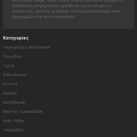
αναζήτησης Google, Yahoo! & Bing, να βρει έυκολα και γρήγορα την
πλησιέστερη επιχείρηση που χρειάζεται για να καλύψει τις
ανάγκες του, αλλά και να αυξήσει το εταιρικό πελατολόγιο κάθε
εγγεγραμμένης σε αυτόν επιχείρησης.
Κατηγορίες
Υπολογιστές and Internet
Παιχνίδια
Υγεία
Είδη σπιτιού
Έντυπα
Αγορές
Εκπαίδευση
Φαγητό - Διασκέδαση
Auto - Moto
Υπηρεσίες