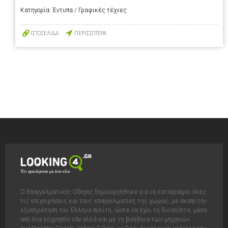
Κατηγορία:
Έντυπα / Γραφικές τέχνες
ΙΣΤΟΣΕΛΙΔΑ
ΠΕΡΙΣΣΟΤΕΡΑ
Ο Επαγγελματικός Οδηγός δημιουργήθηκε για να καταγράψει όλες
τις επιχειρήσεις και τους επαγγελματίες της χώρας, με σκοπό την
εξυπηρέτηση του Έλληνα πολίτη, ώστε να έχει τη δυνατόττα, μέσα
από ένα εύχρηστο site αλλά και με τη βοήθεια των μηχανών