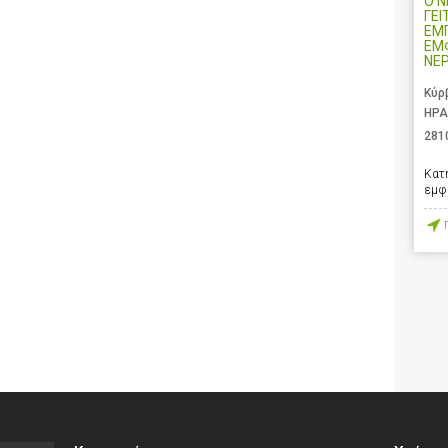
Ο 
ΓΕΙ
ΕΜ
ΕΜ
ΝΕ
Κύρ
ΗΡΑ
281
Κατ
εμφ