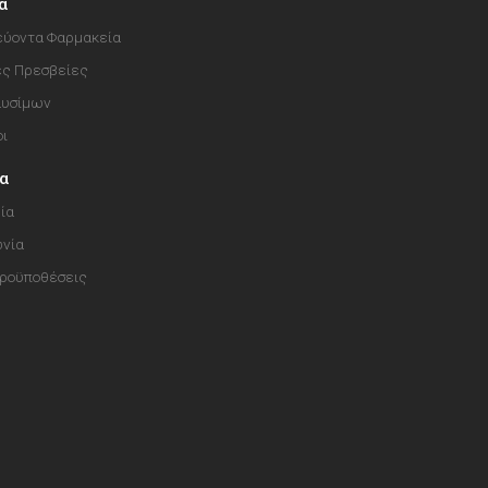
α
ύοντα Φαρμακεία
ές Πρεσβείες
αυσίμων
οι
ία
ία
ωνία
Προϋποθέσεις