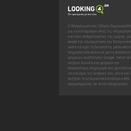
Ο Επαγγελματικός Οδηγός δημιουργήθ
για να καταγράψει όλες τις επιχειρήσε
και τους επαγγελματίες της χώρας, με
σκοπό την εξυπηρέτηση του Έλληνα πολ
ώστε να έχει τη δυνατόττα, μέσα από έ
εύχρηστο site αλλά και με τη βοήθεια
μηχανών αναζήτησης Google, Yahoo! & 
να βρει έυκολα και γρήγορα την
πλησιέστερη επιχείρηση που χρειάζεται
να καλύψει τις ανάγκες του, αλλά και 
αυξήσει το εταιρικό πελατολόγιο κάθε
εγγεγραμμένης σε αυτόν επιχείρησης.