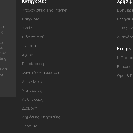
Κατηγορίες
Χρήσιμ
Υπολογιστές and Internet
Εφημερε
Παιχνίδια
Ελληνικ
ηκε
Υγεία
Τιμές Κ
ις
Είδη σπιτιού
Δικηγόρ
ίτη,
Έντυπα
να
Εταιρε
 των
Αγορές
Η Εταιρε
Bing,
Εκπαίδευση
Επικοιν
 για
Φαγητό - Διασκέδαση
να
Όροι & 
Auto - Moto
Υπηρεσίες
Αθλητισμός
Διαμονή
Δημόσιες Υπηρεσίες
Τρόφιμα