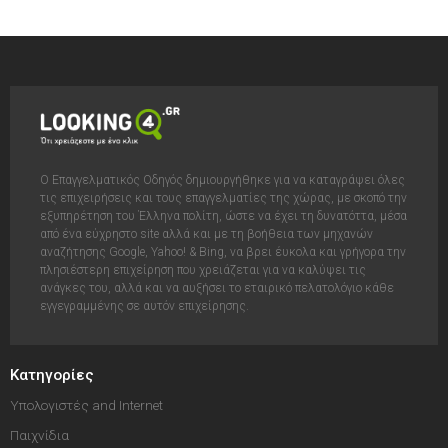
Ο Επαγγελματικός Οδηγός δημιουργήθηκε για να καταγράψει όλες
τις επιχειρήσεις και τους επαγγελματίες της χώρας, με σκοπό την
εξυπηρέτηση του Έλληνα πολίτη, ώστε να έχει τη δυνατόττα, μέσα
από ένα εύχρηστο site αλλά και με τη βοήθεια των μηχανών
αναζήτησης Google, Yahoo! & Bing, να βρει έυκολα και γρήγορα την
πλησιέστερη επιχείρηση που χρειάζεται για να καλύψει τις
ανάγκες του, αλλά και να αυξήσει το εταιρικό πελατολόγιο κάθε
εγγεγραμμένης σε αυτόν επιχείρησης.
Κατηγορίες
Υπολογιστές and Internet
Παιχνίδια