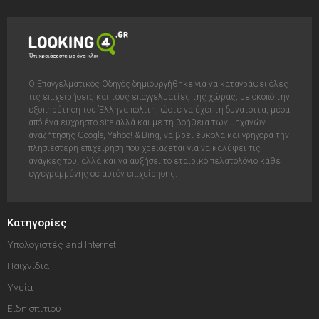
Ο Επαγγελματικός Οδηγός δημιουργήθηκε για να καταγράψει όλες
τις επιχειρήσεις και τους επαγγελματίες της χώρας, με σκοπό την
εξυπηρέτηση του Έλληνα πολίτη, ώστε να έχει τη δυνατόττα, μέσα
από ένα εύχρηστο site αλλά και με τη βοήθεια των μηχανών
αναζήτησης Google, Yahoo! & Bing, να βρει έυκολα και γρήγορα την
πλησιέστερη επιχείρηση που χρειάζεται για να καλύψει τις
ανάγκες του, αλλά και να αυξήσει το εταιρικό πελατολόγιο κάθε
εγγεγραμμένης σε αυτόν επιχείρησης.
Κατηγορίες
Υπολογιστές and Internet
Παιχνίδια
Υγεία
Είδη σπιτιού