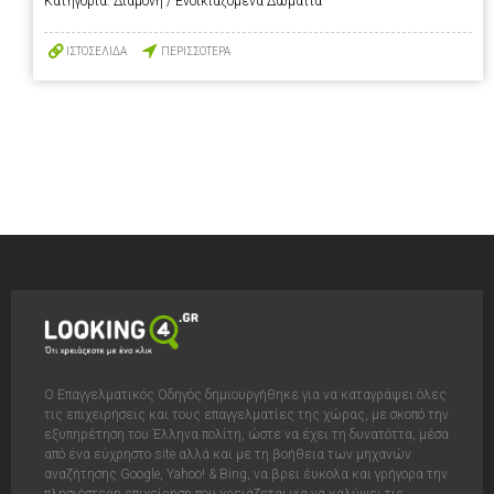
Κατηγορία:
Διαμονή / Ενοικιαζόμενα Δωμάτια
ΙΣΤΟΣΕΛΙΔΑ
ΠΕΡΙΣΣΟΤΕΡΑ
Ο Επαγγελματικός Οδηγός δημιουργήθηκε για να καταγράψει όλες
τις επιχειρήσεις και τους επαγγελματίες της χώρας, με σκοπό την
εξυπηρέτηση του Έλληνα πολίτη, ώστε να έχει τη δυνατόττα, μέσα
από ένα εύχρηστο site αλλά και με τη βοήθεια των μηχανών
αναζήτησης Google, Yahoo! & Bing, να βρει έυκολα και γρήγορα την