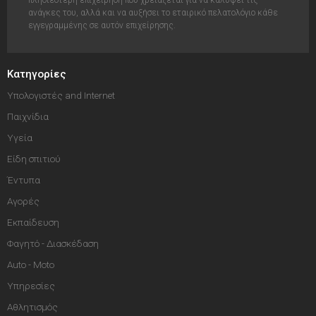
πλησιέστερη επιχείρηση που χρειάζεται για να καλύψει τις
ανάγκες του, αλλά και να αυξήσει το εταιρικό πελατολόγιο κάθε
εγγεγραμμένης σε αυτόν επιχείρησης.
Κατηγορίες
Υπολογιστές and Internet
Παιχνίδια
Υγεία
Είδη σπιτιού
Έντυπα
Αγορές
Εκπαίδευση
Φαγητό - Διασκέδαση
Auto - Moto
Υπηρεσίες
Αθλητισμός