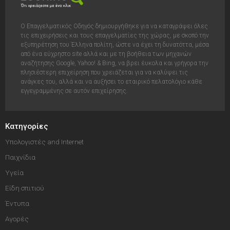
Ο Επαγγελματικός Οδηγός δημιουργήθηκε για να καταγράψει όλες
τις επιχειρήσεις και τους επαγγελματίες της χώρας, με σκοπό την
εξυπηρέτηση του Έλληνα πολίτη, ώστε να έχει τη δυνατόττα, μέσα
από ένα εύχρηστο site αλλά και με τη βοήθεια των μηχανών
αναζήτησης Google, Yahoo! & Bing, να βρει έυκολα και γρήγορα την
πλησιέστερη επιχείρηση που χρειάζεται για να καλύψει τις
ανάγκες του, αλλά και να αυξήσει το εταιρικό πελατολόγιο κάθε
εγγεγραμμένης σε αυτόν επιχείρησης.
Κατηγορίες
Υπολογιστές and Internet
Παιχνίδια
Υγεία
Είδη σπιτιού
Έντυπα
Αγορές