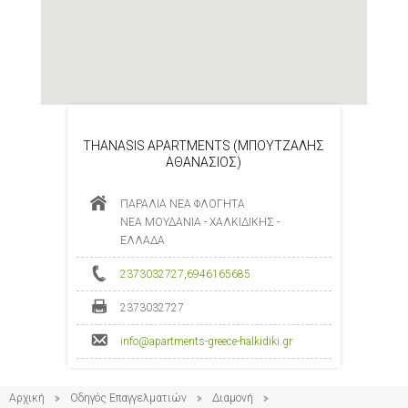
THANASIS APARTMENTS (ΜΠΟΥΤΖΑΛΗΣ
ΑΘΑΝΑΣΙΟΣ)
ΠΑΡΑΛΙΑ ΝΕΑ ΦΛΟΓΗΤΑ
ΝΕΑ ΜΟΥΔΑΝΙΑ - ΧΑΛΚΙΔΙΚΗΣ -
ΕΛΛΑΔΑ
2373032727
,
6946165685
2373032727
info@apartments-greece-halkidiki.gr
Αρχική
Οδηγός Επαγγελματιών
Διαμονή