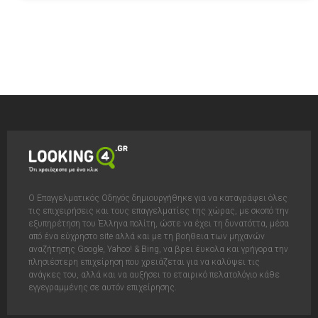
Ο Επαγγελματικός Οδηγός δημιουργήθηκε για να καταγράψει όλες
τις επιχειρήσεις και τους επαγγελματίες της χώρας, με σκοπό την
εξυπηρέτηση του Έλληνα πολίτη, ώστε να έχει τη δυνατόττα, μέσα
από ένα εύχρηστο site αλλά και με τη βοήθεια των μηχανών
αναζήτησης Google, Yahoo! & Bing, να βρει έυκολα και γρήγορα την
πλησιέστερη επιχείρηση που χρειάζεται για να καλύψει τις
ανάγκες του, αλλά και να αυξήσει το εταιρικό πελατολόγιο κάθε
εγγεγραμμένης σε αυτόν επιχείρησης.