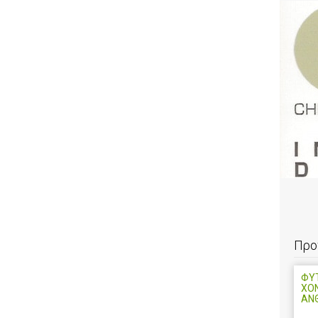
Προ
ΦΥΤ
ΧΟ
ΑΝ