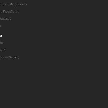
ύοντα Φαρμακεία
ές Πρεσβείες
αυσίμων
οι
ία
ία
ωνία
Προϋποθέσεις