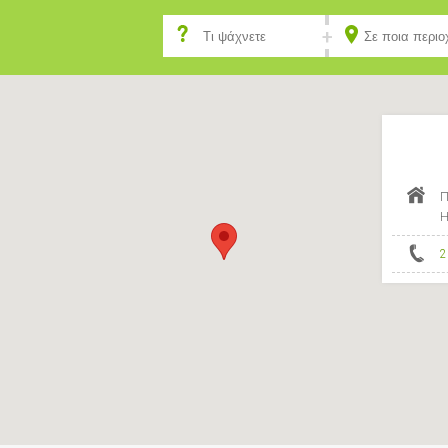
Π
Η
2