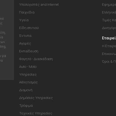
Υπολογιστές and Internet
Εφημερε
Παιχνίδια
Ελληνικ
ηκε
Υγεία
Τιμές Κ
ις
Είδη σπιτιού
Δικηγόρ
ίτη,
Έντυπα
να
Εταιρε
 των
Αγορές
Η Εταιρε
Bing,
Εκπαίδευση
Επικοιν
 για
Φαγητό - Διασκέδαση
να
Όροι & 
Auto - Moto
Υπηρεσίες
Αθλητισμός
Διαμονή
Δημόσιες Υπηρεσίες
Τρόφιμα
Τεχνικές Υπηρεσίες