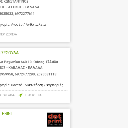
ΟΣ ΚΩΝΣΤΑΝΤΙΝΟΣ
ΟΣ - ΑΤΤΙΚΗΣ - ΕΛΛΑΔΑ
8035033
,
6972277611
ηγορία:
Αγορές / Ανθοπωλεία
ΠΕΡΙΣΣΟΤΕΡΑ
Η ΣΕΣΟΥΛΑ
λα Ραχωνίου 640 10, Θάσος. Ελλάδα
ΝΟΣ - ΚΑΒΑΛΑΣ - ΕΛΛΑΔΑ
2959958
,
6972477290
,
2593081118
ηγορία:
Φαγητό - Διασκέδαση / Ψησταριές
ΙΣΤΟΣΕΛΙΔΑ
ΠΕΡΙΣΣΟΤΕΡΑ
 PRINT