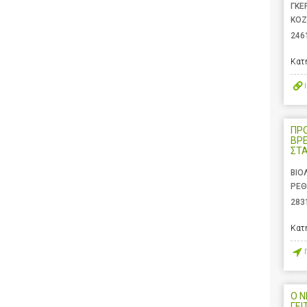
ΓΚΕ
ΚΟΖ
246
Κατ
ΠΡ
ΒΡ
ΣΤ
ΒΙΟ
ΡΕΘ
283
Κατ
Ο 
ΓΕΙ