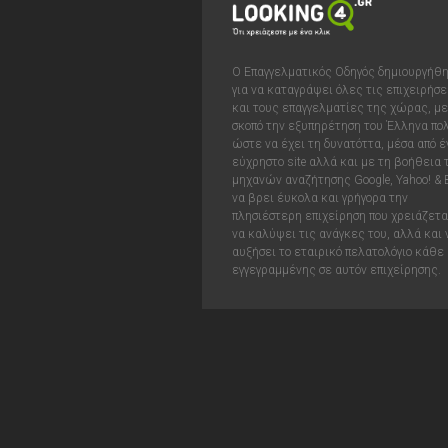
Ο Επαγγελματικός Οδηγός δημιουργήθ
για να καταγράψει όλες τις επιχειρήσε
και τους επαγγελματίες της χώρας, με
σκοπό την εξυπηρέτηση του Έλληνα πολ
ώστε να έχει τη δυνατόττα, μέσα από έ
εύχρηστο site αλλά και με τη βοήθεια
μηχανών αναζήτησης Google, Yahoo! & 
να βρει έυκολα και γρήγορα την
πλησιέστερη επιχείρηση που χρειάζεται
να καλύψει τις ανάγκες του, αλλά και 
αυξήσει το εταιρικό πελατολόγιο κάθε
εγγεγραμμένης σε αυτόν επιχείρησης.