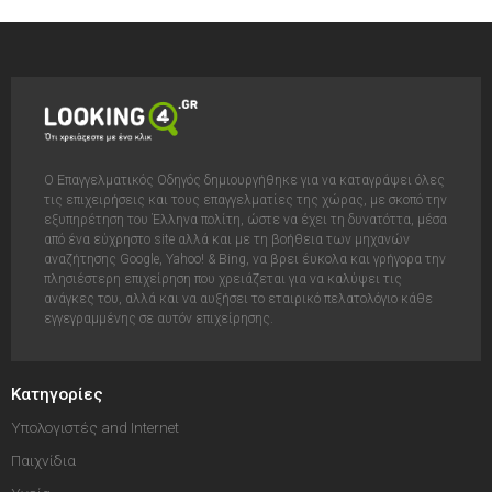
Ο Επαγγελματικός Οδηγός δημιουργήθηκε για να καταγράψει όλες
τις επιχειρήσεις και τους επαγγελματίες της χώρας, με σκοπό την
εξυπηρέτηση του Έλληνα πολίτη, ώστε να έχει τη δυνατόττα, μέσα
από ένα εύχρηστο site αλλά και με τη βοήθεια των μηχανών
αναζήτησης Google, Yahoo! & Bing, να βρει έυκολα και γρήγορα την
πλησιέστερη επιχείρηση που χρειάζεται για να καλύψει τις
ανάγκες του, αλλά και να αυξήσει το εταιρικό πελατολόγιο κάθε
εγγεγραμμένης σε αυτόν επιχείρησης.
Κατηγορίες
Υπολογιστές and Internet
Παιχνίδια