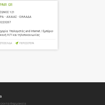
EPAIR .GR
ΖΩΝΟΣ 121
ΡΑ - ΑΧΑΙΑΣ - ΕΛΛΑΔΑ
0223207
ηγορία:
Υπολογιστές and Internet / Εμπόριο-
σκευή Η/Υ και τηλεπικοινωνίας
ΙΣΤΟΣΕΛΙΔΑ
ΠΕΡΙΣΣΟΤΕΡΑ
α
ύοντα Φαρμακεία