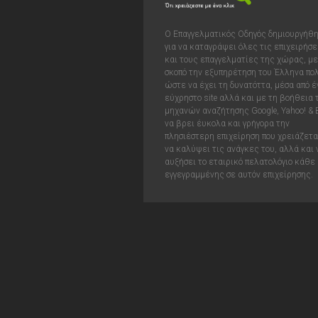
Ο Επαγγελματικός Οδηγός δημιουργήθ
για να καταγράψει όλες τις επιχειρήσε
και τους επαγγελματίες της χώρας, με
σκοπό την εξυπηρέτηση του Έλληνα πολ
ώστε να έχει τη δυνατόττα, μέσα από έ
εύχρηστο site αλλά και με τη βοήθεια
μηχανών αναζήτησης Google, Yahoo! & 
να βρει έυκολα και γρήγορα την
πλησιέστερη επιχείρηση που χρειάζεται
να καλύψει τις ανάγκες του, αλλά και 
αυξήσει το εταιρικό πελατολόγιο κάθε
εγγεγραμμένης σε αυτόν επιχείρησης.