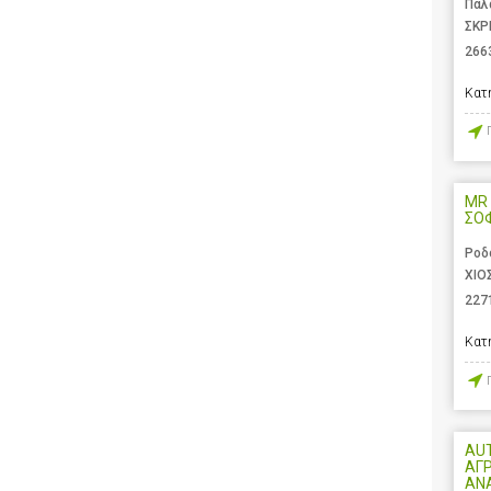
Παλ
ΣΚΡ
266
Κατ
MR 
ΣΟ
Ροδ
ΧΙΟ
227
Κατ
AU
ΑΓ
ΑΝ