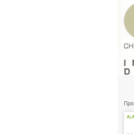
Προ
AL