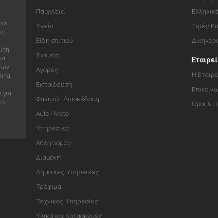
Παιχνίδια
Ελληνικ
ηκε
Υγεία
Τιμές Κ
ις
Είδη σπιτιού
Δικηγόρ
ίτη,
Έντυπα
να
Εταιρε
 των
Αγορές
Η Εταιρε
Bing,
Εκπαίδευση
Επικοιν
 για
Φαγητό - Διασκέδαση
να
Όροι & 
Auto - Moto
Υπηρεσίες
Αθλητισμός
Διαμονή
Δημόσιες Υπηρεσίες
Τρόφιμα
Τεχνικές Υπηρεσίες
Υλικά και Κατασκευές