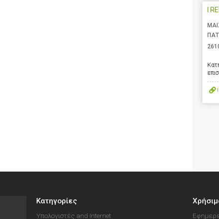
I R
ΜΑΙ
ΠΑΤ
261
Κατ
επι
Κατηγορίες
Χρήσιμ
Υπολογιστές and Internet
Εφημερε