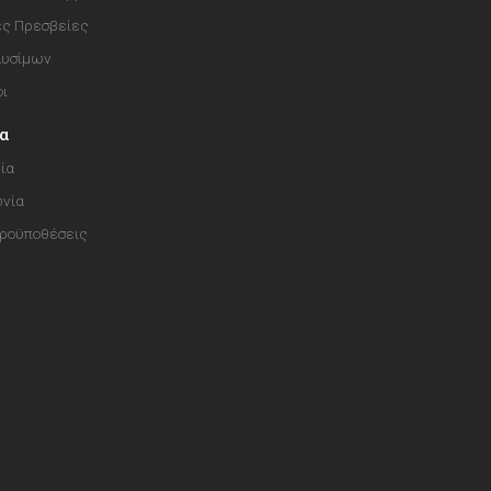
ές Πρεσβείες
αυσίμων
οι
ία
ία
ωνία
Προϋποθέσεις