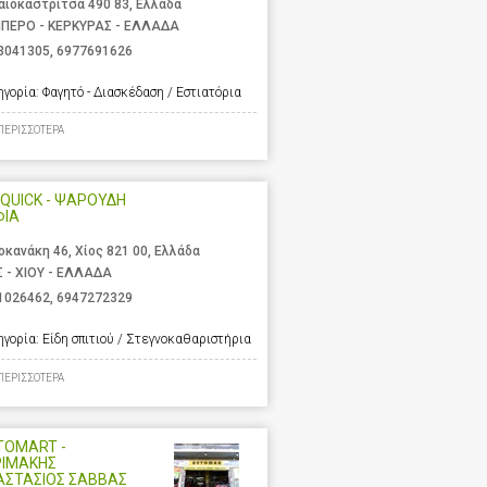
αιοκαστρίτσα 490 83, Ελλάδα
ΙΠΕΡΟ - ΚΕΡΚΥΡΑΣ - ΕΛΛΑΔΑ
3041305
,
6977691626
ηγορία:
Φαγητό - Διασκέδαση / Εστιατόρια
ΠΕΡΙΣΣΟΤΕΡΑ
QUICK - ΨΑΡΟΥΔΗ
ΦΙΑ
οκανάκη 46, Χίος 821 00, Ελλάδα
Σ - ΧΙΟΥ - ΕΛΛΑΔΑ
1026462
,
6947272329
ηγορία:
Είδη σπιτιού / Στεγνοκαθαριστήρια
ΠΕΡΙΣΣΟΤΕΡΑ
TOMART -
ΡΙΜΑΚΗΣ
ΑΣΤΑΣΙΟΣ ΣΑΒΒΑΣ