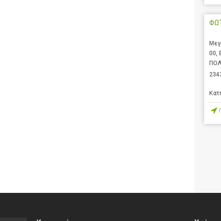
ΦΩ
Μεγ
00,
ΠΟΛ
234
Κατ