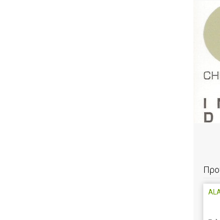
Προ
AL