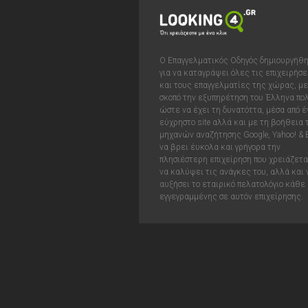
Ο Επαγγελματικός Οδηγός δημιουργήθ
για να καταγράψει όλες τις επιχειρήσε
και τους επαγγελματίες της χώρας, με
σκοπό την εξυπηρέτηση του Έλληνα πολ
ώστε να έχει τη δυνατόττα, μέσα από έ
εύχρηστο site αλλά και με τη βοήθεια
μηχανών αναζήτησης Google, Yahoo! & 
να βρει έυκολα και γρήγορα την
πλησιέστερη επιχείρηση που χρειάζεται
να καλύψει τις ανάγκες του, αλλά και 
αυξήσει το εταιρικό πελατολόγιο κάθε
εγγεγραμμένης σε αυτόν επιχείρησης.