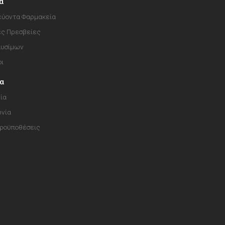
α
ύοντα Φαρμακεία
ές Πρεσβείες
αυσίμων
οι
ία
ία
ωνία
Προϋποθέσεις