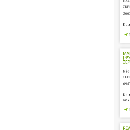
Παλ
ΣΚΡ
266
Κατ
ΜΑ
| Ψ
ΣΕ
Νέο
ΣΕΡ
694
Κατ
serv
REA