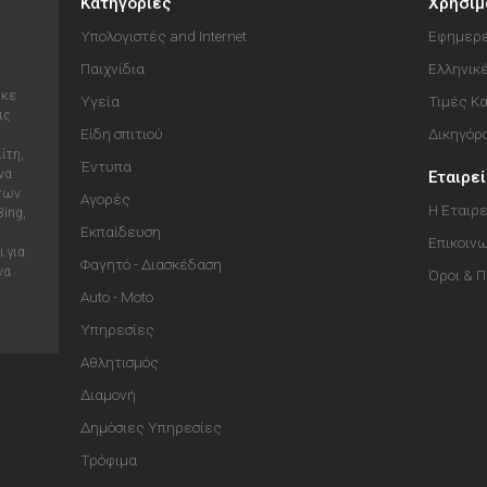
Κατηγορίες
Χρήσιμ
Υπολογιστές and Internet
Εφημερε
Παιχνίδια
Ελληνικ
ηκε
Υγεία
Τιμές Κ
ις
Είδη σπιτιού
Δικηγόρ
ίτη,
Έντυπα
να
Εταιρε
 των
Αγορές
Η Εταιρε
Bing,
Εκπαίδευση
Επικοιν
 για
Φαγητό - Διασκέδαση
να
Όροι & 
Auto - Moto
Υπηρεσίες
Αθλητισμός
Διαμονή
Δημόσιες Υπηρεσίες
Τρόφιμα