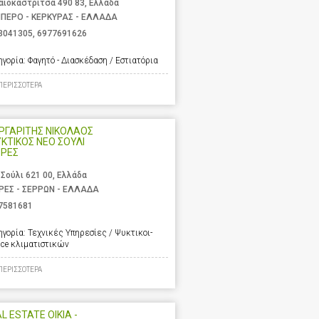
αιοκαστρίτσα 490 83, Ελλάδα
ΙΠΕΡΟ - ΚΕΡΚΥΡΑΣ - ΕΛΛΑΔΑ
3041305
,
6977691626
ηγορία:
Φαγητό - Διασκέδαση / Εστιατόρια
ΠΕΡΙΣΣΟΤΕΡΑ
ΡΓΑΡΙΤΗΣ ΝΙΚΟΛΑΟΣ
ΥΚΤΙΚΟΣ ΝΕΟ ΣΟΥΛΙ
ΡΡΕΣ
 Σούλι 621 00, Ελλάδα
ΡΕΣ - ΣΕΡΡΩΝ - ΕΛΛΑΔΑ
7581681
ηγορία:
Τεχνικές Υπηρεσίες / Ψυκτικοι-
ice κλιματιστικών
ΠΕΡΙΣΣΟΤΕΡΑ
L ESTATE OIKIA -