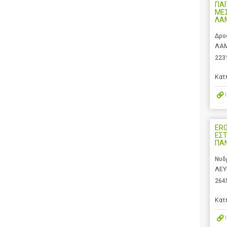
ΠΑ
ΜΕΣ
ΛΑ
Δρο
ΛΑΜ
223
Κατ
ERG
ΕΣΤ
ΠΑ
Νυδ
ΛΕΥ
264
Κατ