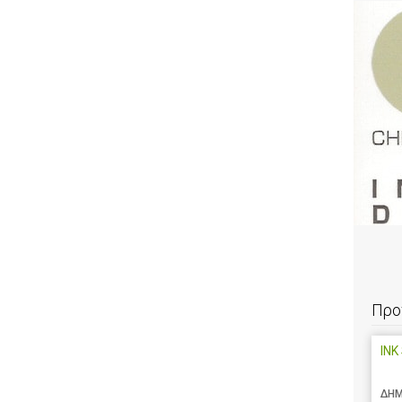
Προ
INK
ΔΗΜ