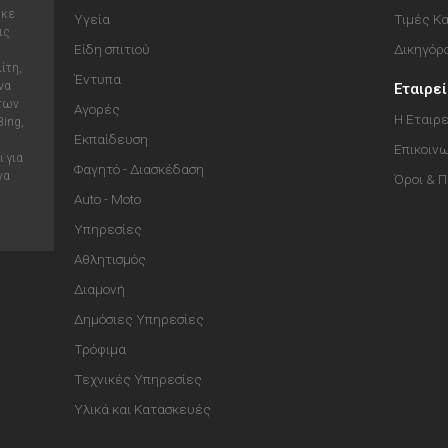
ηκε
Υγεία
Τιμές Κ
ις
Είδη σπιτιού
Δικηγόρ
ίτη,
Έντυπα
να
Εταιρε
 των
Αγορές
Η Εταιρε
Bing,
Εκπαίδευση
Επικοιν
 για
Φαγητό - Διασκέδαση
να
Όροι & 
Auto - Moto
Υπηρεσίες
Αθλητισμός
Διαμονή
Δημόσιες Υπηρεσίες
Τρόφιμα
Τεχνικές Υπηρεσίες
Υλικά και Κατασκευές