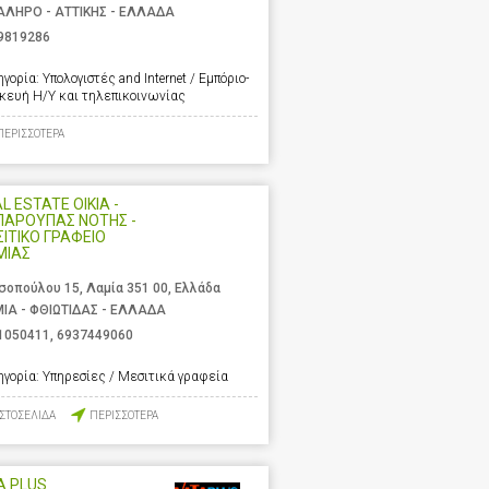
ΑΛΗΡΟ - ΑΤΤΙΚΗΣ - ΕΛΛΑΔΑ
9819286
ηγορία:
Υπολογιστές and Internet / Εμπόριο-
σκευή Η/Υ και τηλεπικοινωνίας
ΠΕΡΙΣΣΟΤΕΡΑ
L ESTATE OIKIA -
ΠΑΡΟΥΠΑΣ ΝΟΤΗΣ -
ΙΤΙΚΟ ΓΡΑΦΕΙΟ
ΜΙΑΣ
σοπούλου 15, Λαμία 351 00, Ελλάδα
ΙΑ - ΦΘΙΩΤΙΔΑΣ - ΕΛΛΑΔΑ
1050411
,
6937449060
ηγορία:
Υπηρεσίες / Μεσιτικά γραφεία
ΙΣΤΟΣΕΛΙΔΑ
ΠΕΡΙΣΣΟΤΕΡΑ
A PLUS