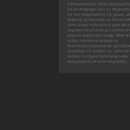
Ο Επαγγελματικός Οδηγός δημιουργήθ
για να καταγράψει όλες τις επιχειρήσε
και τους επαγγελματίες της χώρας, με
σκοπό την εξυπηρέτηση του Έλληνα πολ
ώστε να έχει τη δυνατόττα, μέσα από έ
εύχρηστο site αλλά και με τη βοήθεια
μηχανών αναζήτησης Google, Yahoo! & 
να βρει έυκολα και γρήγορα την
πλησιέστερη επιχείρηση που χρειάζεται
να καλύψει τις ανάγκες του, αλλά και 
αυξήσει το εταιρικό πελατολόγιο κάθε
εγγεγραμμένης σε αυτόν επιχείρησης.