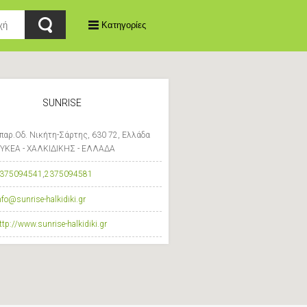
Κατηγορίες
SUNRISE
παρ.Οδ. Νικήτη-Σάρτης, 630 72, Ελλάδα
ΥΚΕΑ - ΧΑΛΚΙΔΙΚΗΣ - ΕΛΛΑΔΑ
375094541
,
2375094581
nfo@sunrise-halkidiki.gr
ttp://www.sunrise-halkidiki.gr