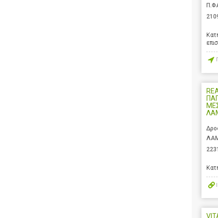
Π.Φ
210
Κατ
επι
REA
ΠΑ
ΜΕΣ
ΛΑ
Δρο
ΛΑΜ
223
Κατ
VIT