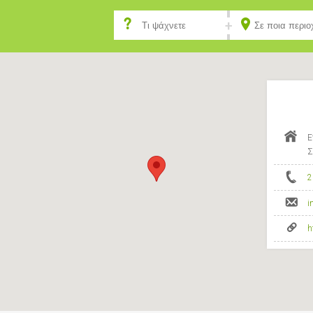
Ε
Σ
2
i
h