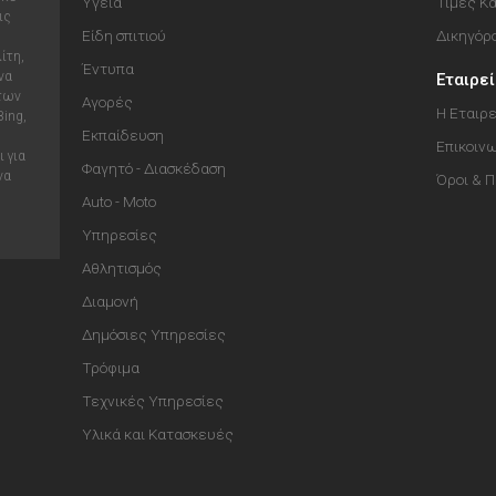
Υγεία
Τιμές Κ
ις
Είδη σπιτιού
Δικηγόρ
ίτη,
Έντυπα
να
Εταιρε
 των
Αγορές
Η Εταιρε
Bing,
Εκπαίδευση
Επικοιν
 για
Φαγητό - Διασκέδαση
να
Όροι & 
Auto - Moto
Υπηρεσίες
Αθλητισμός
Διαμονή
Δημόσιες Υπηρεσίες
Τρόφιμα
Τεχνικές Υπηρεσίες
Υλικά και Κατασκευές