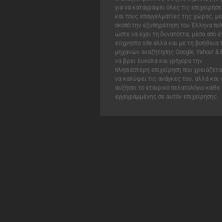
για να καταγράψει όλες τις επιχειρήσε
και τους επαγγελματίες της χώρας, με
σκοπό την εξυπηρέτηση του Έλληνα πολ
ώστε να έχει τη δυνατόττα, μέσα από έ
εύχρηστο site αλλά και με τη βοήθεια
μηχανών αναζήτησης Google, Yahoo! & 
να βρει έυκολα και γρήγορα την
πλησιέστερη επιχείρηση που χρειάζεται
να καλύψει τις ανάγκες του, αλλά και 
αυξήσει το εταιρικό πελατολόγιο κάθε
εγγεγραμμένης σε αυτόν επιχείρησης.