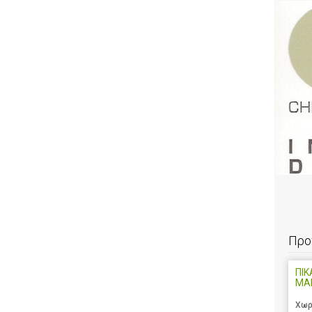
Προ
ΠΙΚ
ΜΑ
Χωρ