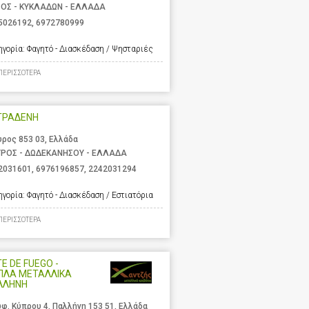
ΟΣ - ΚΥΚΛΑΔΩΝ - ΕΛΛΑΔΑ
5026192
,
6972780999
ηγορία:
Φαγητό - Διασκέδαση / Ψησταριές
ΠΕΡΙΣΣΟΤΕΡΑ
ΤΡΑΔΕΝΗ
υρος 853 03, Ελλάδα
ΥΡΟΣ - ΔΩΔΕΚΑΝΗΣΟΥ - ΕΛΛΑΔΑ
2031601
,
6976196857
,
2242031294
ηγορία:
Φαγητό - Διασκέδαση / Εστιατόρια
ΠΕΡΙΣΣΟΤΕΡΑ
E DE FUEGO -
ΠΛΑ ΜΕΤΑΛΛΙΚΑ
ΛΛΗΝΗ
φ. Κύπρου 4, Παλλήνη 153 51, Ελλάδα