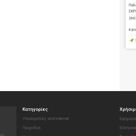
Παλ
ΣΚΡ
266
Κατ
Κατηγορίες
Χρήσιμ
Υπολογιστές and Internet
Εφημερε
Παιχνίδια
Ελληνικ
ηκε