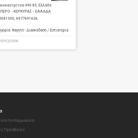
αιοκαστρίτσα 490 83, Ελλάδα
ΙΠΕΡΟ - ΚΕΡΚΥΡΑΣ - ΕΛΛΑΔΑ
3041305
,
6977691626
ηγορία:
Φαγητό - Διασκέδαση / Εστιατόρια
ΠΕΡΙΣΣΟΤΕΡΑ
α
ύοντα Φαρμακεία
ές Πρεσβείες