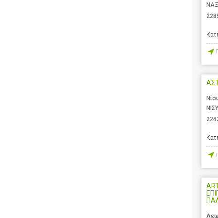
ΝΑΞ
228
Κατ
ΑΣ
Νίσ
ΝΙΣ
224
Κατ
ART
ΕΠΙ
ΠΑ
Λεω