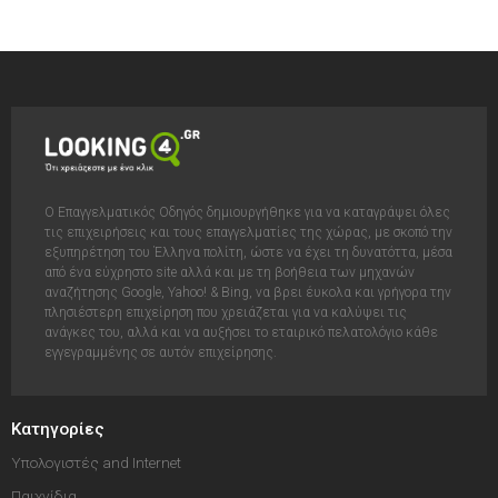
Ο Επαγγελματικός Οδηγός δημιουργήθηκε για να καταγράψει όλες
τις επιχειρήσεις και τους επαγγελματίες της χώρας, με σκοπό την
εξυπηρέτηση του Έλληνα πολίτη, ώστε να έχει τη δυνατόττα, μέσα
από ένα εύχρηστο site αλλά και με τη βοήθεια των μηχανών
αναζήτησης Google, Yahoo! & Bing, να βρει έυκολα και γρήγορα την
πλησιέστερη επιχείρηση που χρειάζεται για να καλύψει τις
ανάγκες του, αλλά και να αυξήσει το εταιρικό πελατολόγιο κάθε
εγγεγραμμένης σε αυτόν επιχείρησης.
Κατηγορίες
Υπολογιστές and Internet
Παιχνίδια