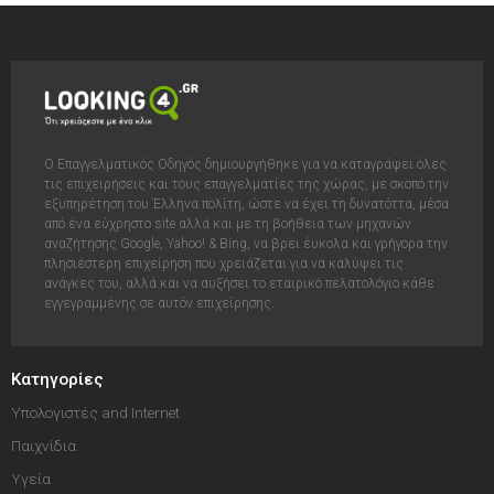
Ο Επαγγελματικός Οδηγός δημιουργήθηκε για να καταγράψει όλες
τις επιχειρήσεις και τους επαγγελματίες της χώρας, με σκοπό την
εξυπηρέτηση του Έλληνα πολίτη, ώστε να έχει τη δυνατόττα, μέσα
από ένα εύχρηστο site αλλά και με τη βοήθεια των μηχανών
αναζήτησης Google, Yahoo! & Bing, να βρει έυκολα και γρήγορα την
πλησιέστερη επιχείρηση που χρειάζεται για να καλύψει τις
ανάγκες του, αλλά και να αυξήσει το εταιρικό πελατολόγιο κάθε
εγγεγραμμένης σε αυτόν επιχείρησης.
Κατηγορίες
Υπολογιστές and Internet
Παιχνίδια
Υγεία