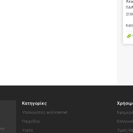
Λεω
ΠΑΛ
210
Κατ
Κατηγορίες
Χρήσιμ
Υπολογιστές and Internet
Εφημερε
Παιχνίδια
Ελληνικ
ηκε
Υγεία
Τιμές Κ