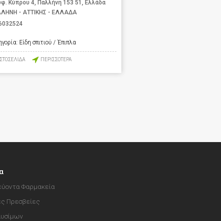
φ. Κύπρου 4, Παλλήνη 153 51, Ελλάδα
ΛΗΝΗ - ΑΤΤΙΚΗΣ - ΕΛΛΑΔΑ
6032524
ηγορία:
Είδη σπιτιού / Έπιπλα
ΙΣΤΟΣΕΛΙΔΑ
ΠΕΡΙΣΣΟΤΕΡΑ
α
ύοντα Φαρμακεία
ές Πρεσβείες
αυσίμων