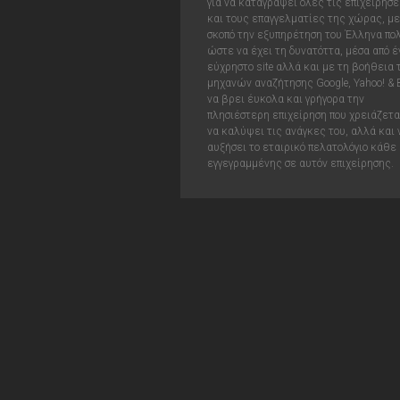
για να καταγράψει όλες τις επιχειρήσε
και τους επαγγελματίες της χώρας, με
σκοπό την εξυπηρέτηση του Έλληνα πολ
ώστε να έχει τη δυνατόττα, μέσα από έ
εύχρηστο site αλλά και με τη βοήθεια
μηχανών αναζήτησης Google, Yahoo! & 
να βρει έυκολα και γρήγορα την
πλησιέστερη επιχείρηση που χρειάζεται
να καλύψει τις ανάγκες του, αλλά και 
αυξήσει το εταιρικό πελατολόγιο κάθε
εγγεγραμμένης σε αυτόν επιχείρησης.