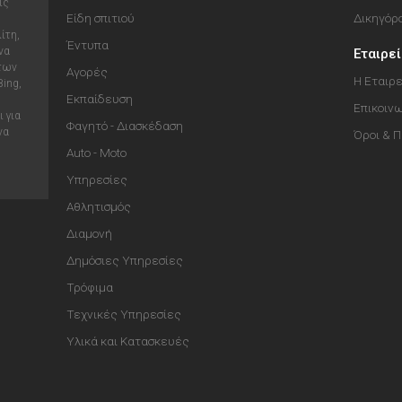
ις
Είδη σπιτιού
Δικηγόρ
ίτη,
Έντυπα
να
Εταιρε
 των
Αγορές
Η Εταιρε
Bing,
Εκπαίδευση
Επικοιν
 για
Φαγητό - Διασκέδαση
να
Όροι & 
Auto - Moto
Υπηρεσίες
Αθλητισμός
Διαμονή
Δημόσιες Υπηρεσίες
Τρόφιμα
Τεχνικές Υπηρεσίες
Υλικά και Κατασκευές