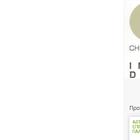
Προ
ART
ΕΠΙ
ΠΑ