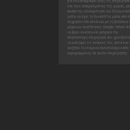
για να καταγράψει όλες τις επιχειρήσε
και τους επαγγελματίες της χώρας, με
σκοπό την εξυπηρέτηση του Έλληνα πολ
ώστε να έχει τη δυνατόττα, μέσα από έ
εύχρηστο site αλλά και με τη βοήθεια
μηχανών αναζήτησης Google, Yahoo! & 
να βρει έυκολα και γρήγορα την
πλησιέστερη επιχείρηση που χρειάζεται
να καλύψει τις ανάγκες του, αλλά και 
αυξήσει το εταιρικό πελατολόγιο κάθε
εγγεγραμμένης σε αυτόν επιχείρησης.