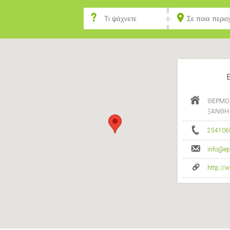
ΘΕΡΜΟ
ΞΑΝΘΗ 
254106
info@epi
http://w