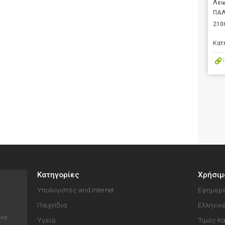
Λεω
ΠΑΛ
210
Κατ
Κατηγορίες
Χρήσιμ
Υπολογιστές and Internet
Εφημερε
Παιχνίδια
Ελληνικ
ηκε
Υγεία
Τιμές Κ