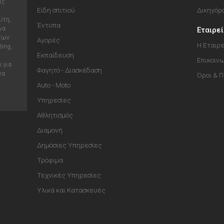
ις
Είδη σπιτιού
Δικηγόρ
ίτη,
Έντυπα
να
Εταιρε
 των
Αγορές
Η Εταιρε
Bing,
Εκπαίδευση
Επικοιν
 για
Φαγητό - Διασκέδαση
να
Όροι & 
Auto - Moto
Υπηρεσίες
Αθλητισμός
Διαμονή
Δημόσιες Υπηρεσίες
Τρόφιμα
Τεχνικές Υπηρεσίες
Υλικά και Κατασκευές