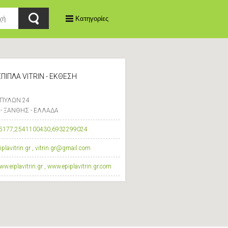
Κατηγορίες
ΕΠΙΠΛΑ VITRIN - ΕΚΘΕΣΗ
ΠΥΛΩΝ 24
- ΞΑΝΘΗΣ - ΕΛΛΑΔΑ
5177
,
2541100430
,
6932299024
plavitrin.gr , vitrin.gr@gmail.com
ww.eiplavitrin.gr , www.epiplavitrin.gr.com