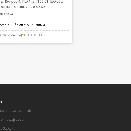
φ. Κύπρου 4, Παλλήνη 153 51, Ελλάδα
ΛΗΝΗ - ΑΤΤΙΚΗΣ - ΕΛΛΑΔΑ
6032524
ηγορία:
Είδη σπιτιού / Έπιπλα
ΙΣΤΟΣΕΛΙΔΑ
ΠΕΡΙΣΣΟΤΕΡΑ
α
ύοντα Φαρμακεία
ές Πρεσβείες
αυσίμων