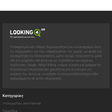
Ο Επαγγελματικός Οδηγός δημιουργήθηκε για να καταγράψει όλες
τις επιχειρήσεις και τους επαγγελματίες της χώρας, με σκοπό την
εξυπηρέτηση του Έλληνα πολίτη, ώστε να έχει τη δυνατόττα, μέσα
από ένα εύχρηστο site αλλά και με τη βοήθεια των μηχανών
αναζήτησης Google, Yahoo! & Bing, να βρει έυκολα και γρήγορα την
πλησιέστερη επιχείρηση που χρειάζεται για να καλύψει τις
ανάγκες του, αλλά και να αυξήσει το εταιρικό πελατολόγιο κάθε
εγγεγραμμένης σε αυτόν επιχείρησης.
Κατηγορίες
Υπολογιστές and Internet
Παιχνίδια