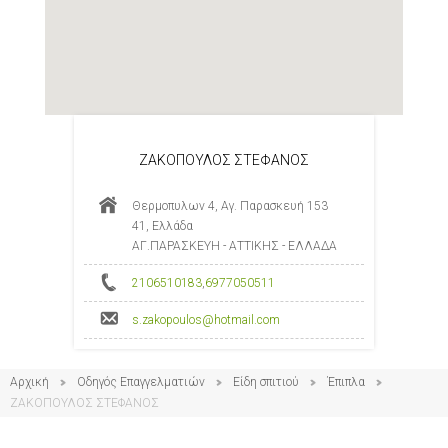
ΖΑΚΟΠΟΥΛΟΣ ΣΤΕΦΑΝΟΣ
Θερμοπυλων 4, Αγ. Παρασκευή 153
41, Ελλάδα
ΑΓ.ΠΑΡΑΣΚΕΥΗ - ΑΤΤΙΚΗΣ - ΕΛΛΑΔΑ
2106510183
,
6977050511
s.zakopoulos@hotmail.com
Αρχική
Οδηγός Επαγγελματιών
Είδη σπιτιού
Έπιπλα
ΖΑΚΟΠΟΥΛΟΣ ΣΤΕΦΑΝΟΣ