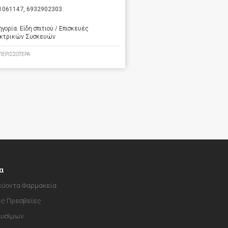
1061147
,
6932902303
ηγορία:
Είδη σπιτιού / Επισκευές
κτρικών Συσκευών
ΠΕΡΙΣΣΟΤΕΡΑ
α
ύοντα Φαρμακεία
ές Πρεσβείες
αυσίμων