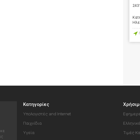
243
Κατ
Ηλε
Κατηγορίες
Χρήσιμ
Υπολογιστές and Internet
Εφημερε
Παιχνίδια
Ελληνικ
ηκε
Υγεία
Τιμές Κ
ις