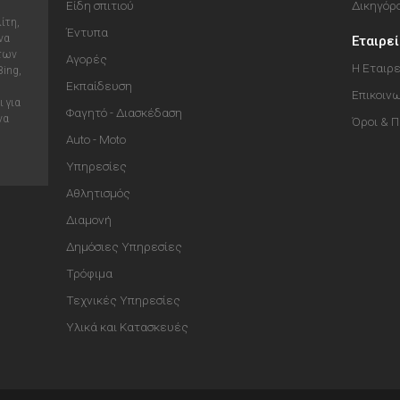
Είδη σπιτιού
Δικηγόρ
ίτη,
Έντυπα
να
Εταιρε
 των
Αγορές
Η Εταιρε
Bing,
Εκπαίδευση
Επικοιν
 για
Φαγητό - Διασκέδαση
να
Όροι & 
Auto - Moto
Υπηρεσίες
Αθλητισμός
Διαμονή
Δημόσιες Υπηρεσίες
Τρόφιμα
Τεχνικές Υπηρεσίες
Υλικά και Κατασκευές