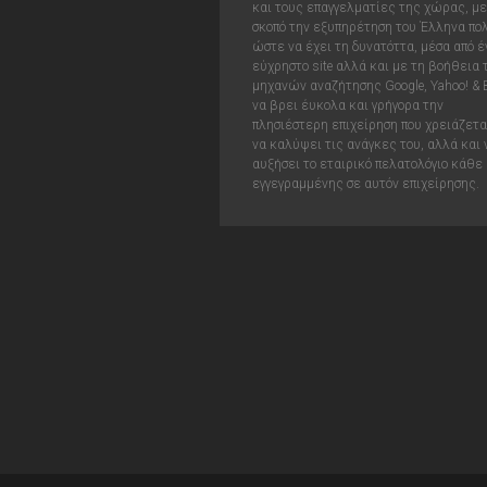
και τους επαγγελματίες της χώρας, με
σκοπό την εξυπηρέτηση του Έλληνα πολ
ώστε να έχει τη δυνατόττα, μέσα από έ
εύχρηστο site αλλά και με τη βοήθεια
μηχανών αναζήτησης Google, Yahoo! & 
να βρει έυκολα και γρήγορα την
πλησιέστερη επιχείρηση που χρειάζεται
να καλύψει τις ανάγκες του, αλλά και 
αυξήσει το εταιρικό πελατολόγιο κάθε
εγγεγραμμένης σε αυτόν επιχείρησης.