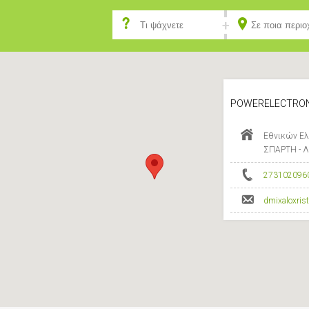
POWERELECTRON
Εθνικών Ελ
ΣΠΑΡΤΗ - 
273102096
dmixaloxri