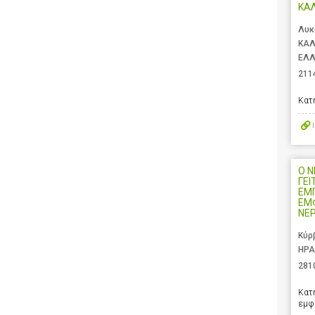
ΚΑ
Λυκ
ΚΑΛ
ΕΛ
211
Κατ
Ο 
ΓΕΙ
ΕΜ
ΕΜ
ΝΕ
Κύρ
ΗΡΑ
281
Κατ
εμφ