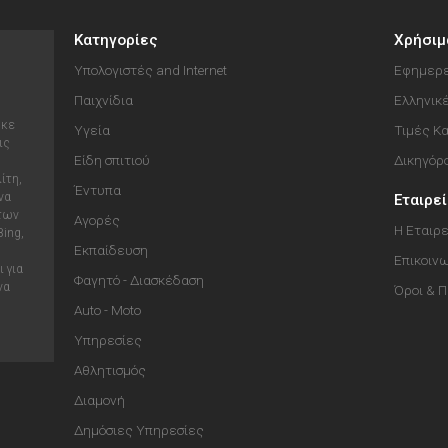
Κατηγορίες
Χρήσιμ
Υπολογιστές and Internet
Εφημερε
Παιχνίδια
Ελληνικ
ηκε
Υγεία
Τιμές Κ
ις
Είδη σπιτιού
Δικηγόρ
ίτη,
Έντυπα
να
Εταιρε
 των
Αγορές
Η Εταιρε
Bing,
Εκπαίδευση
Επικοιν
 για
Φαγητό - Διασκέδαση
να
Όροι & 
Auto - Moto
Υπηρεσίες
Αθλητισμός
Διαμονή
Δημόσιες Υπηρεσίες