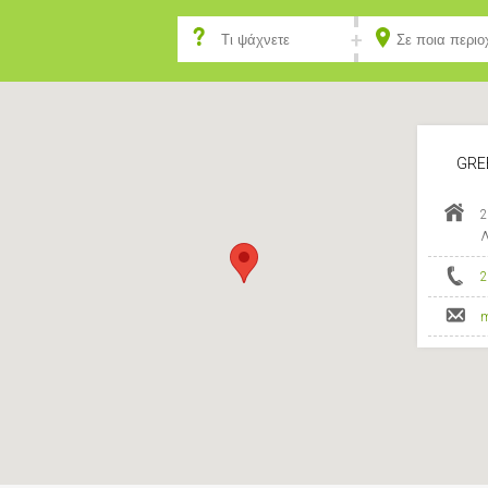
GRE
m