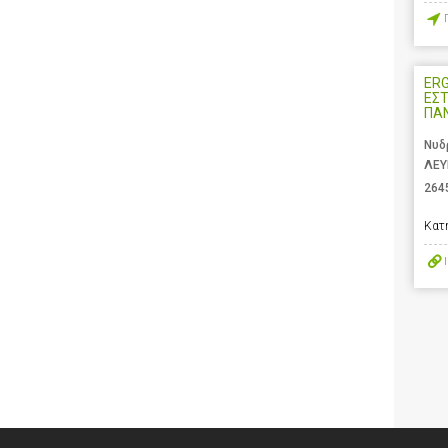
ERG
ΕΣΤ
ΠΑ
Νυδ
ΛΕΥ
264
Κατ