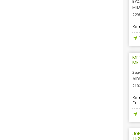
ΒΥΖ
ΜΗΛ
229
Κατ
ΜΕ
ΜΕΤ
Σαμ
ΑΙΓ
210
Κατ
Ετα
JOEL
ΤΕ