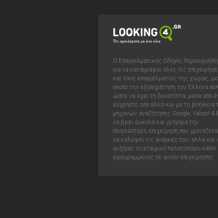
Ο Επαγγελματικός Οδηγός δημιουργήθ
για να καταγράψει όλες τις επιχειρήσε
και τους επαγγελματίες της χώρας, με
σκοπό την εξυπηρέτηση του Έλληνα πολ
ώστε να έχει τη δυνατόττα, μέσα από έ
εύχρηστο site αλλά και με τη βοήθεια
μηχανών αναζήτησης Google, Yahoo! & 
να βρει έυκολα και γρήγορα την
πλησιέστερη επιχείρηση που χρειάζεται
να καλύψει τις ανάγκες του, αλλά και 
αυξήσει το εταιρικό πελατολόγιο κάθε
εγγεγραμμένης σε αυτόν επιχείρησης.