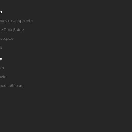
α
ύοντα Φαρμακεία
ές Πρεσβείες
αυσίμων
οι
ία
ία
ωνία
Προϋποθέσεις