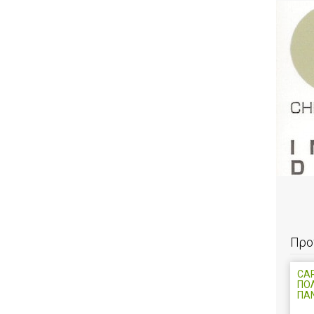
Προ
CAR
ΠΟ
ΠΑ