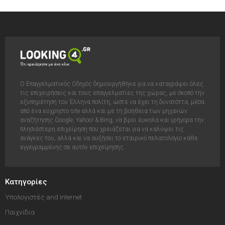
Ο Επαγγελματικός Οδηγός δημιουργήθηκε για να καταγράψει όλες
τις επιχειρήσεις και τους επαγγελματίες της χώρας, με σκοπό την
εξυπηρέτηση του Έλληνα πολίτη, ώστε να έχει τη δυνατόττα, μέσα
από ένα εύχρηστο site αλλά και με τη βοήθεια των μηχανών
αναζήτησης Google, Yahoo! & Bing, να βρει έυκολα και γρήγορα την
πλησιέστερη επιχείρηση που χρειάζεται για να καλύψει τις
ανάγκες του, αλλά και να αυξήσει το εταιρικό πελατολόγιο κάθε
εγγεγραμμένης σε αυτόν επιχείρησης.
Κατηγορίες
Υπολογιστές and Internet
Παιχνίδια