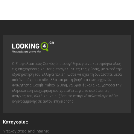
Ο Επαγγελματικός Οδηγός δημιουργήθηκε για να καταγράψει όλες
τις επιχειρήσεις και τους επαγγελματίες της χώρας, με σκοπό την
εξυπηρέτηση του Έλληνα πολίτη, ώστε να έχει τη δυνατόττα, μέσα
από ένα εύχρηστο site αλλά και με τη βοήθεια των μηχανών
αναζήτησης Google, Yahoo! & Bing, να βρει έυκολα και γρήγορα την
πλησιέστερη επιχείρηση που χρειάζεται για να καλύψει τις
ανάγκες του, αλλά και να αυξήσει το εταιρικό πελατολόγιο κάθε
εγγεγραμμένης σε αυτόν επιχείρησης.
Κατηγορίες
Υπολογιστές and Internet