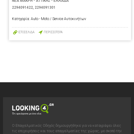
ΝΕΑ ΜΑΚΡΗ - ΑΤΤΙΚΗΣ - ΕΛΛΑΔΑ
2294091422
,
2294091301
Κατηγορία:
Auto - Moto / Service Αυτοκινήτων
ΙΣΤΟΣΕΛΙΔΑ
ΠΕΡΙΣΣΟΤΕΡΑ
Ο Επαγγελματικός Οδηγός δημιουργήθηκε για να καταγράψει όλες
τις επιχειρήσεις και τους επαγγελματίες της χώρας, με σκοπό την