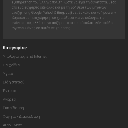
εξυπηρέτηση του Έλληνα πολίτη, ώστε να έχει τη δυνατόττα, μέσα
από ένα εύχρηστο site αλλά και με τη βοήθεια των μηχανών
αναζήτησης Google, Yahoo! & Bing, να βρει έυκολα και γρήγορα την
πλησιέστερη επιχείρηση που χρειάζεται για να καλύψει τις
ανάγκες του, αλλά και να αυξήσει το εταιρικό πελατολόγιο κάθε
εγγεγραμμένης σε αυτόν επιχείρησης.
Κατηγορίες
Υπολογιστές and Internet
Παιχνίδια
Υγεία
Είδη σπιτιού
Έντυπα
Αγορές
Εκπαίδευση
Φαγητό - Διασκέδαση
Auto - Moto