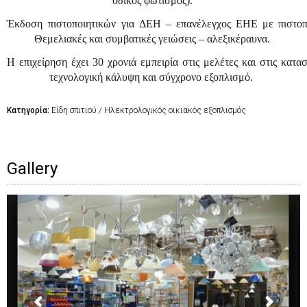
οδικός
φωτισμός).
Έκδοση
πιστοποιητικών
για
ΔΕΗ
–
επανέλεγχος
ΕΗΕ
με
πιστο
Θεμελιακές
και
συμβατικές
γειώσεις
–
αλεξικέραυνα.
Η
επιχείρηση
έχει
30
χρονιά
εμπειρία
στις
μελέτες
και
στις
κατασ
τεχνολογική
κάλυψη
και
σύγχρονο
εξοπλισμό.
Κατηγορία:
Είδη σπιτιού / Ηλεκτρολογικός οικιακός εξοπλισμός
Gallery