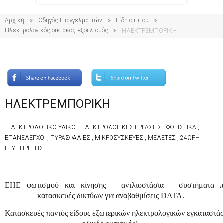
Αρχική
Οδηγός Επαγγελματιών
Είδη σπιτιού
Ηλεκτρολογικός οικιακός εξοπλισμός
ΗΛΕΚΤΡΕΜΠΟΡΙΚΗ
ΗΛΕΚΤΡΕΜΠΟΡΙΚΗ
ΗΛΕΚΤΡΟΛΟΓΙΚΟ ΥΛΙΚΟ , ΗΛΕΚΤΡΟΛΟΓΙΚΕΣ ΕΡΓΑΣΙΕΣ , ΦΩΤΙΣΤΙΚΑ ,
ΕΠΑΝΕΛΕΓΧΟΙ , ΠΥΡΑΣΦΑΛΙΕΣ , ΜΙΚΡΟΣΥΣΚΕΥΕΣ , ΜΕΛΕΤΕΣ , 24ΩΡΗ
ΕΞΥΠΗΡΕΤΗΣΗ
ΕΗΕ
φωτισμού
και
κίνησης
–
αντλιοστάσια
–
συστήματα
κατασκευές
δικτύων
για
αναβαθμίσεις
DATA
.
Κατασκευές
παντός
είδους
εξωτερικών
ηλεκτρολογικών
εγκαταστά