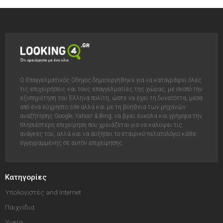
Ο Επαγγελματικός Οδηγός δημιουργήθηκε για να καταγράψει όλες
τις επιχειρήσεις και τους επαγγελματίες της χώρας, με σκοπό την
εξυπηρέτηση του Έλληνα πολίτη, ώστε να έχει τη δυνατόττα, μέσα
από ένα εύχρηστο site αλλά και με τη βοήθεια των μηχανών
αναζήτησης Google, Yahoo! & Bing, να βρει έυκολα και γρήγορα την
πλησιέστερη επιχείρηση που χρειάζεται για να καλύψει τις
ανάγκες του, αλλά και να αυξήσει το εταιρικό πελατολόγιο κάθε
εγγεγραμμένης σε αυτόν επιχείρησης.
Κατηγορίες
Υπολογιστές and Internet
Παιχνίδια
Υγεία