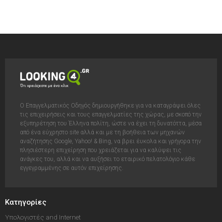
Ο Επαγγελματικός Οδηγός δημιουργήθηκε για να καταγράψει όλες
τις επιχειρήσεις και τους επαγγελματίες της χώρας, με σκοπό την
εξυπηρέτηση του Έλληνα πολίτη, ώστε να έχει τη δυνατόττα, μέσα
από ένα εύχρηστο site αλλά και με τη βοήθεια των μηχανών
αναζήτησης Google, Yahoo! & Bing, να βρει έυκολα και γρήγορα την
πλησιέστερη επιχείρηση που χρειάζεται για να καλύψει τις
ανάγκες του, αλλά και να αυξήσει το εταιρικό πελατολόγιο κάθε
εγγεγραμμένης σε αυτόν επιχείρησης.
Κατηγορίες
Υπολογιστές and Internet