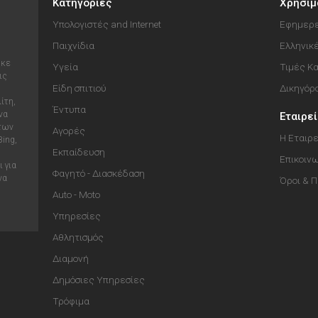
Κατηγορίες
Χρήσιμ
Υπολογιστές and Internet
Εφημερε
Παιχνίδια
Ελληνικ
ηκε
Υγεία
Τιμές Κ
ις
Είδη σπιτιού
Δικηγόρ
ίτη,
Έντυπα
να
Εταιρε
 των
Αγορές
Η Εταιρε
Bing,
Εκπαίδευση
Επικοιν
 για
Φαγητό - Διασκέδαση
να
Όροι & 
Auto - Moto
Υπηρεσίες
Αθλητισμός
Διαμονή
Δημόσιες Υπηρεσίες
Τρόφιμα