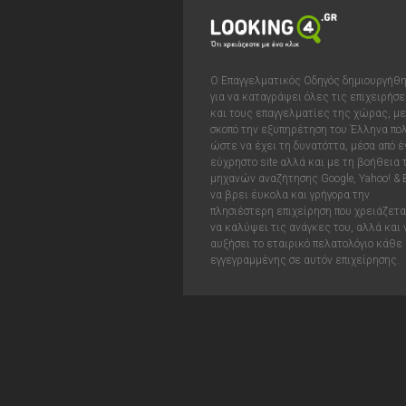
Ο Επαγγελματικός Οδηγός δημιουργήθ
για να καταγράψει όλες τις επιχειρήσε
και τους επαγγελματίες της χώρας, με
σκοπό την εξυπηρέτηση του Έλληνα πολ
ώστε να έχει τη δυνατόττα, μέσα από έ
εύχρηστο site αλλά και με τη βοήθεια
μηχανών αναζήτησης Google, Yahoo! & 
να βρει έυκολα και γρήγορα την
πλησιέστερη επιχείρηση που χρειάζεται
να καλύψει τις ανάγκες του, αλλά και 
αυξήσει το εταιρικό πελατολόγιο κάθε
εγγεγραμμένης σε αυτόν επιχείρησης.