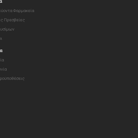
α
ύοντα Φαρμακεία
ές Πρεσβείες
αυσίμων
οι
ία
ία
ωνία
Προϋποθέσεις