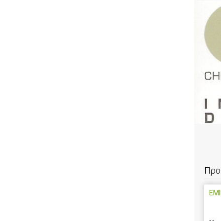
Προ
EMI