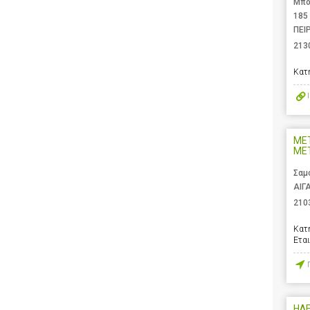
Μπο
185
ΠΕΙ
213
Κατ
ΜΕ
ΜΕΤ
Σαμ
ΑΙΓ
210
Κατ
Ετα
ΗΛ