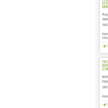
ΕΓΚ
ΜΑ
Λεχ
ΑΜΑ
262
Κατ
Ηλε
ΠΡ
ΒΡ
ΣΤ
ΒΙΟ
ΡΕΘ
283
Κατ